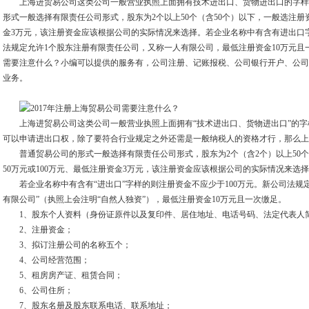
上海进贸易公司这类公司一般营业执照上面拥有技术进出口、货物进出口的字样
形式一般选择有限责任公司形式，股东为2个以上50个（含50个）以下，一般选注册资
金3万元，该注册资金应该根据公司的实际情况来选择。若企业名称中有含有进出口字
法规定允许1个股东注册有限责任公司，又称一人有限公司，最低注册资金10万元且一
需要注意什么？小编可以提供的服务有，公司注册、记账报税、公司银行开户、公司
业务。
上海进贸易公司这类公司一般营业执照上面拥有“技术进出口、货物进出口”的字
可以申请进出口权，除了要符合行业规定之外还需是一般纳税人的资格才行，那么上
普通贸易公司的形式一般选择有限责任公司形式，股东为2个（含2个）以上50个（
50万元或100万元、最低注册资金3万元，该注册资金应该根据公司的实际情况来选
若企业名称中有含有“进出口”字样的则注册资金不应少于100万元。新公司法规定
有限公司”（执照上会注明“自然人独资”），最低注册资金10万元且一次缴足。
1、股东个人资料（身份证原件以及复印件、居住地址、电话号码、法定代表人
2、注册资金；
3、拟订注册公司的名称五个；
4、公司经营范围；
5、租房房产证、租赁合同；
6、公司住所；
7、股东名册及股东联系电话、联系地址；