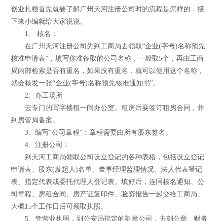
创业扎根首先就要了解广州天河注册公司时的流程是怎样的，接
下来小编就给大家说说。
1、 核名：
在广州天河注册公司先到工商局去领取“企业(字号)名称预先
核准申请表”，填写你准备取的公司名称，一般取5个，再由工商
局内部检索是否有重名，如果没有重名，就可以使用这个名称，
就会核发一张“企业(字号)名称预先核准通知书”。
2、办工场所
去专门的写字楼租一间办公室。租房后要签订租房合同，并
到房管局备案。
3、编写“公司章程”：章程需要由所有股东签名。
4、注册公司：
到天河工商局领取公司设立登记的各种表格，包括设立登记
申请表、股东(发起人)名单、董事经理监理情况、法人代表登记
表、指定代表或委托代理人登记表。填好后，连同核名通知、公
司章程、房租合同、房产证复印件、验资报告一起交给工商局。
大概15个工作日后可领取执照。
5、凭营业执照，到公安局指定的刻章公司，去刻公章、财务