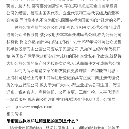
英国、意大利,都有部分国营公司存在,其特点是完全由国家投资,
公司的经营、管理由国家代表、企业代表和工会代表组成的董事
会负责,同时资本也不分为股份,因而被视为国家"独资"经营的公司.
民营公司注册与公营公司注册可以互相变更:公营公司可以通
过向公众出售股份,减少政府资本本而变成民营公司,称为公营公司
私有化;反之亦然.如日本由话由招石丶讥千1985年诵讨向公众抛售
其半数股票而由公营公司变成了民营公司.又如20世纪80年代初开
始,英国仪守党平党政府实行大规模的国有企业私有化政策,就是将
大批公营公司的资产分为股份卖给私人,从而而使之变成民营公司.
我们为阅读这篇文章的朋友提供更多详情，希望能帮到您：
上海我司是经上海市工商局注册登记的具有正规工商注册代理资
质的专业代理公司,致力于为广大中小型企业提供公司注册、代理
记账、税务咨询、商标注册、公司变更、工商年检、人事代理等
一站式服务,现咨询公司注册并签约,赠送企业400电话。公司网
址:http://www.renqizx.com/
相关阅读:
吊销营业执照和注销登记的区别是什么？
...销营业执照和注销...登记的区别主...(一)两者的法律性...法给予