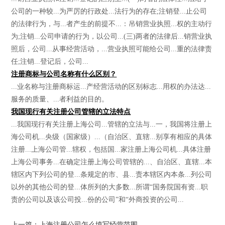
公司的一种较...为严厉的行政处...法行为的存在;注销登...止公司
的法律行为，与...者产生的前提不...：吊销营业执照...权的主动行
为;注销...公司申请的行为，以公司...(三)两者的法律后...销营业执
照后，公司...从事经营活动，...营业执照可能给公司...重的法律责
任;注销...登记后，公司...
注册商标与公司名称有什么区别？
...业名称与注册商标运...产经营活动的区别标志...用权的办法达...
服务的质量、...者利益的目的。
我国现行有关注册公司管辖的立法特点
...我国现行有关注册上海公司...管辖的立法与...一，我国将注册上
海公司机...央级（国家级）...（自治区、直辖...别享有相应的具体
注册...上海公司管...辖权，包括国...家注册上海公司机...具体注册
上海公司事务...在确定注册上海公司管辖的...、自治区、直辖...本
辖区内下列公司的登...条规定的市、县...责本辖区内本条...列公司
以外的其他公司的登...体所列的大多数...所谓“国务院国有资...职
责的公司以及该公司投...份的公司”和“外商投资的公司...
上一篇：上海注册公司怎么填写经营范围