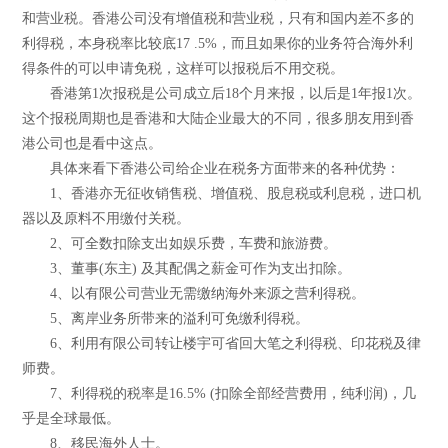
和营业税。香港公司没有增值税和营业税，只有和国内差不多的
利得税，本身税率比较底17 .5%，而且如果你的业务符合海外利
得条件的可以申请免税，这样可以报税后不用交税。
香港第1次报税是公司成立后18个月来报，以后是1年报1次。
这个报税周期也是香港和大陆企业最大的不同，很多朋友用到香
港公司也是看中这点。
具体来看下香港公司给企业在税务方面带来的各种优势：
1、香港亦无征收销售税、增值税、股息税或利息税，进口机
器以及原料不用缴付关税。
2、可全数扣除支出如娱乐费，车费和旅游费。
3、董事(东主) 及其配偶之薪金可作为支出扣除。
4、以有限公司营业无需缴纳海外来源之营利得税。
5、离岸业务所带来的溢利可免缴利得税。
6、利用有限公司转让楼宇可省回大笔之利得税、印花税及律
师费。
7、利得税的税率是16.5% (扣除全部经营费用，纯利润)，几
乎是全球最低。
8、移民海外人士。