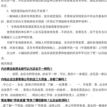
容完全一致，并在发票联和抵扣联加盖单位财务印章或者发票专用章。据此其他联次
自定。
6、销货退回如何开具红字发票？
一般纳税人取得专用发票后，发生销货退回、开票有误等情形但不符合作废条件
的，购买方应向主管税务机关填报《开具红字增值税专用发票申请单》。
7、专用发票和普通发票丢失是否都需要登报说明？
使用发票的单位和个人应当妥善保管发票，不得丢失。发票丢失，应于丢失当日
传播媒介上公告声明作废。
为便于各地税务机关、纳税人对照查找被盗、丢失的专用发票，减轻各地税务机
作量，对发生被盗、丢失专用发票的纳税人，必须要求统一在《中国税务报》上刊登“
怎么样，小编说的没错吧，这会应该把发票和收据的区别牢牢记住了吧！以后如
决。
相关阅读:
代办营业执照名称可以与店名不一样吗？
一、按照...名应当和营业执...的名字一样，可以...第四十一条规定...业范是一家以专.
内地企业注册香港公司的这三大用途，你都了解吗？
...中心之一，在全...影响力和信誉度...了解，一起看看...> 一、开发票：香...企业
业发票不一样...，香港公司的发票...没有统一的政府...。香港发票是由公...贸企业和S
的“助...自由接收外汇，...再担心收汇手续...企业家和投资人...运营呢？ ...
营改增给“劳务派遣”带来了哪些影响？以后会取消吗？
...家了解一下营改...些影响？“劳务派...业终止吗 ...务公司和劳务派...签合同一般签的