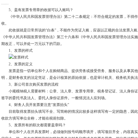
……
5、盖有发票专用章的收据可以入账吗？
《中华人民共和国发票管理办法》第二十二条规定：不符合规定的发票，不得作
收。
此收据就是日常所说的“白条”，不能作为凭证入账，应该以正规的合法发票入账
《中华人民共和国发票管理办法》第三十六条和《中华人民共和国发票管理办法实施
期改正，可以并处一万元以下的罚款。
1、发票的样式
2、发票的定义
发票是指一切单位和个人在购销商品、提供劳务或接受劳务、服务以及从事其他
明，是财务收支的法定凭证，是会计核算的原始依据，也是审计机关、税务机关执法
3、新公司首次购买发票的流程
小规模纳税人需要材料：公章、法人章、发票专用章、税务登记证、法人身份证原件
签字的委托书及法人、委托人身份证原件。一般情况法人应到场。
4、财务人员开发票要注意“发票抬头”
目前取得发票抬头填写不全、写简称的情况比较多这样填写有一定的隐患，因此
收款方填写单位全称，才能在税前扣除。
5、发票所有的联次都需要盖章吗？
单位和个人在开具发票时，必须做到按号码顺序填开，填写项目齐全，内容真实