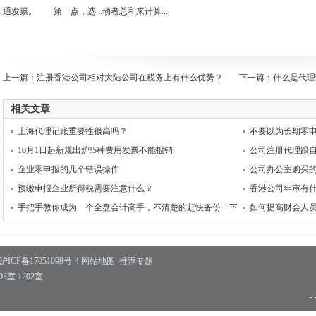
通发票。 第一点，选...动者总和来计算...
上一篇：
注册香港公司相对大陆公司在税务上有什么优势？
下一篇：
什么是代理
相关文章
上海代理记账重要性很高吗？
不要以为长期零申
10月1日起新规出炉!5种费用发票不能报销
公司注册代理跟
企业零申报的几个错误操作
公司办公室购买的
预缴申报企业所得税需要注意什么？
香港公司年审有
手把手教你成为一个全盘会计高手，不清楚的赶快备份一下
如何提高财会人
沪ICP备17051098号-4
网站地图
推荐专题
室 1202室
- 