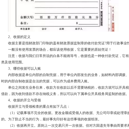
2、收据的定义
收据主要是指财政部门印制的盖有财政票据监制章的收付款凭证?用于行政事业性
一般没有使用发票的场合，都应该使用收据，它是重要的原始凭证！
注意：收据与我们日常所说的白条不能画等号，收据也是一种收付款凭证，它有
类及使用范围。
3、哪些收据可以入账
内部收据是单位内部的自制凭据，用于单位内部发生的业务，如材料内部调拨、
时的内部自制收据是合法的凭据，可以作为成本费用入账。
单位之间发生业务往来，收款方在收款以后不需要纳税的，收款方就可以开具税
借款，因为收到借款不存在纳税义务，所以可以向下属单位开具税务局监制的收据。
4、收据的开立与受领
收据开立与受领检查的重点有如下几点：
（1）记载事项不完全的收据。更改金额或受领人的收据、无公司印章或处理章的
的。为了防止不当的行为，最好事先印好有这些事项的收据纸张。
（2）收据再开立。原则上一次交易只开一次收据。但对方因遗失等事由而要求再