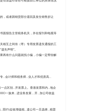
是否加盖印章你可根据自己单位的具体情况
的，或者因销货部分退回及发生销售折让
书面报告主管税务机关，并在报刊和电视等
关相互之间传（寄）专用发票遗失通报的工
遗失声明”。
果再有什么问题就找小编，小编一定帮你解
..会计师和税务师...业人才和优质高...
有一点区别...开发票上。香港发票和内...地企
OHO一族来...进业务发展，开...加公司收益
...照6%征收增值税...遣公司一旦选择...税普