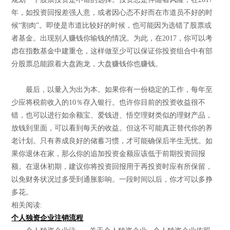
年，如投资回报差强人意，或者因心态不好而在市道员不好的时
候“割肉”。即使是市道比较好的时候，也可能因为选错了股票或
者基金。出现别人赚钱你输钱的情况。为此，在2017，你可以考
虑在指数基金中建重仓，这样做至少可以保证你投资组合中有部
分股票总能跟着大盘跑龙，大盘赚钱你也赚钱。
最后，以量入为出为本。如果你有一份稳定的工作，每年至
少应将税前收入的10％存入银行。也许你目前的投资收益很不
错，也可以进行如余额宝、爱钱进、悟空理财类似的理财产品，
放钱到里面，可以看到每天的收益。但这不可能真正替代你的养
老计划。只有养成良好的储蓄习惯，才可能确保后半生无忧。如
果你退休在家，那么你的追加投资金额应该低于前期投资回报
额。在退休初期，建议你将投资回报用于再投资时应有所保留，
以免财务状况过多受到通胀影响。一段时间以后，你才可以多挣
多花。
相关阅读:
个人独资企业注销流程