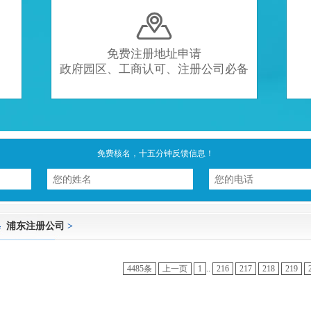

免费注册地址申请
政府园区、工商认可、注册公司必备
免费核名，十五分钟反馈信息！
浦东注册公司
>
4485条
上一页
1
..
216
217
218
219