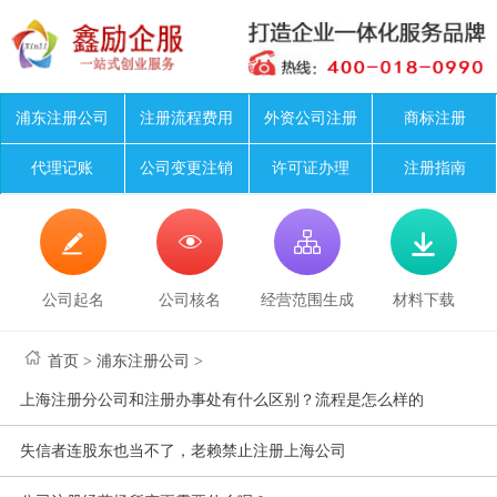
浦东注册公司
注册流程费用
外资公司注册
商标注册
代理记账
公司变更注销
许可证办理
注册指南




公司起名
公司核名
经营范围生成
材料下载
首页
>
浦东注册公司
>
上海注册分公司和注册办事处有什么区别？流程是怎么样的
失信者连股东也当不了，老赖禁止注册上海公司