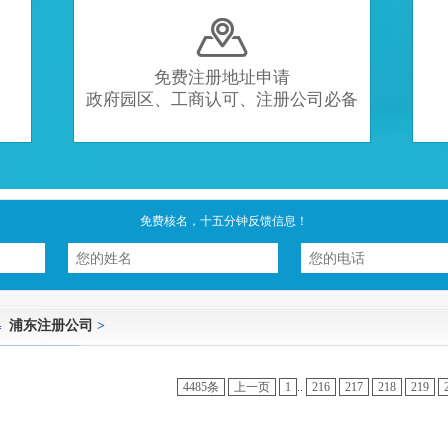

免费注册地址申请
政府园区、工商认可、注册公司必备
免费核名，十五分钟反馈信息！
浦东注册公司
>
4485条
上一页
1
..
216
217
218
219