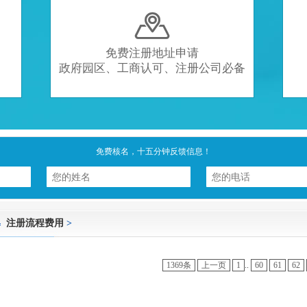

免费注册地址申请
政府园区、工商认可、注册公司必备
免费核名，十五分钟反馈信息！
注册流程费用
>
1369条
上一页
1
..
60
61
62