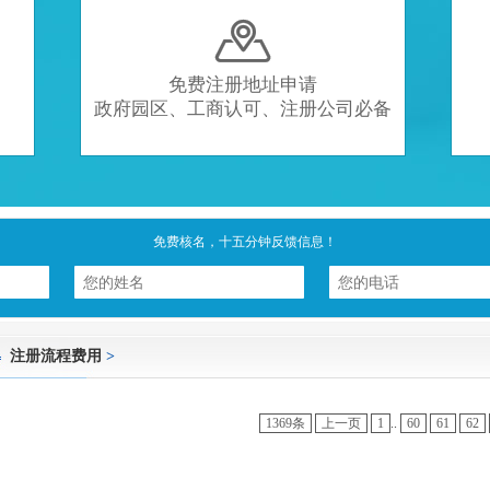

免费注册地址申请
政府园区、工商认可、注册公司必备
免费核名，十五分钟反馈信息！
注册流程费用
>
1369条
上一页
1
..
60
61
62