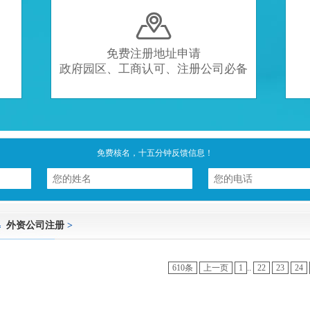

免费注册地址申请
政府园区、工商认可、注册公司必备
免费核名，十五分钟反馈信息！
外资公司注册
>
610条
上一页
1
..
22
23
24