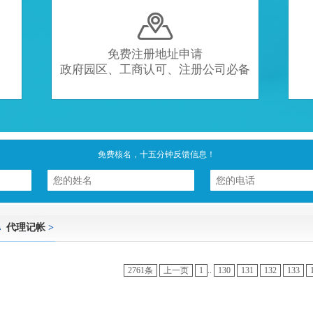

免费注册地址申请
政府园区、工商认可、注册公司必备
免费核名，十五分钟反馈信息！
代理记帐
>
2761条
上一页
1
..
130
131
132
133