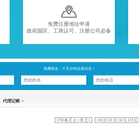

免费注册地址申请
政府园区、工商认可、注册公司必备
免费核名，十五分钟反馈信息！
代理记帐
>
2761条
上一页
1
..
130
131
132
133