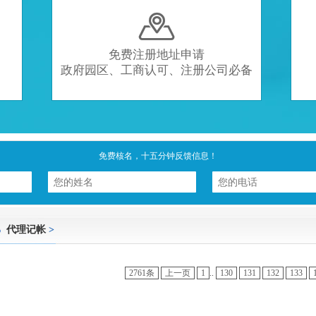

免费注册地址申请
政府园区、工商认可、注册公司必备
免费核名，十五分钟反馈信息！
代理记帐
>
2761条
上一页
1
..
130
131
132
133