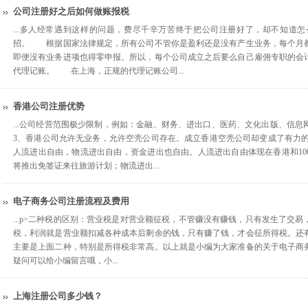
公司注册好之后如何做账报税
...多人经常遇到这样的问题，费尽千辛万苦终于把公司注册好了，却不知道
招。 根据国家法律规定，所有公司不管你是盈利还是没有产生业务，每个月
即便没有业务进项也得零申报。所以，每个公司成立之后要么自己雇佣专职的会
代理记账。 在上海，正规的代理记账公司...
香港公司注册优势
...公司经营范围极少限制，例如：金融、财务、进出口、医药、文化出版、信
3、香港公司允许无业务，允许空壳公司存在。成立香港空壳公司却变成了有力的广
人流进出自由，物流进出自由，资金进出也自由。人流进出自由体现在香港和10
将推出免签证来往旅游计划；物流进出...
电子商务公司注册流程及费用
...p>二种税的区别：营业税是对营业额征税，不管赚没有赚钱，只有发生了交
税，利润就是营业额扣减各种成本后剩余的钱，只有赚了钱，才会征所得税。还
主要是上面二种，特别是所得税非常高。以上就是小编为大家准备的关于电子商
疑问可以给小编留言哦，小...
上海注册公司多少钱？