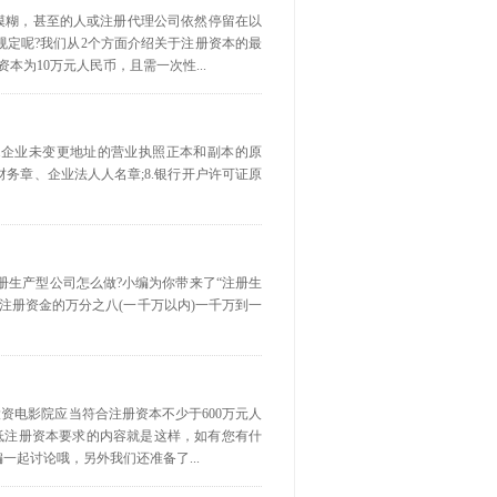
较模糊，甚至的人或注册代理公司依然停留在以
定呢?我们从2个方面介绍关于注册资本的最
为10万元人民币，且需一次性...
;4.企业未变更地址的营业执照正本和副本的原
、财务章、企业法人人名章;8.银行开户许可证原
册生产型公司怎么做?小编为你带来了“注册生
注册资金的万分之八(一千万以内)一千万到一
资电影院应当符合注册资本不少于600万元人
低注册资本要求的内容就是这样，如有您有什
起讨论哦，另外我们还准备了...