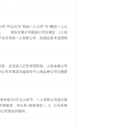
人公司”可以分为“初始一人公司”与“嗣后一人公
公司。 现在注册公司根据公司法规定：2人或
年才允许有的一人有限公司，此规定基本适用绝
宜结束，企业进入正常经营阶段。上海金桥公司
程4公司印章及印鉴留存卡上海金桥公司注册要
册资本低为3万元人民币，一人有限公司低注册
所来验资，并出具<验资报告>。4、公司名称
司查名的规则...