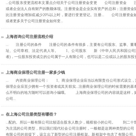
...公司股东变更流程本文重点介绍关于公司注册资金变更 公司注册资金 
或者企业法人自有财产的数额体现。注册资金是企业实有资产的总和；注册资金
比注册资金增加或减少20%以上时，要进行变更登记。注册... 公司注册资
或者更多关于公司注册资金如何变...
上海咨询公司注册流程介绍
... 注册公司的条件 注册公司的条件有很多，主要有公司股东、监事、董
址、公司章程、法定代表人等。 1、公司股东 新《中华人民共和国公司法
者)，一位股东投资成立的公司属于一人有限公司，也可以是二位或以上的股东投资
上海商业保理公司注册一家多少钱
... 内资商业保理公司： 1、商业保理企业应当以有限责任公司形式设立，注
保理企业应至少拥有一个投资者或其关联实...注册商业保理公司的时候需要的
么不明白的地方随时可以咨询小编哦。 上海商业保理公司的内容就是这样，
公司...
在上海公司注册类型有哪些？
...配的。所以一般有限公司比较适合股东人数少，规模较小的公司。 到二十
为主流的公司类型，所以我们现代社会公司注册时，一般都是这两种类型的公
有限公司的前提下，设立出了新型的公司注册框架。新框架中包含了有限公司