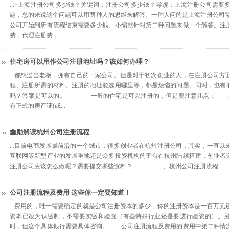
...>上海注册公司多少钱？关键词：注册公司多少钱？导读：上海注册公司需
题，总的来说这个问题可以用两种人的思维来解答。一种人问的是上海注册公司需
公司开始到所有流程结束需要多少钱。小编就针对第二种问题来做一个解答。注
费，代理注册费，...
住宅房可以用作公司注册地址吗？该如何办理？
...都想过当老板，拥有自己的一家公司。但是对于初次创业的人，在注册公司
程、注册所需的材料、注册的地址能选用哪里等，都是烦恼的问题。同时，也有
吗？答案是可以的。 一般的住宅是可以注册的，但是要注意几点： 1
有正式的房产证(或...
鑫励解读杭州公司注册流程
...目前电商发展最前沿的一个城市，很多创业者在杭州注册公司，其实，一直
互联网等新型产业的发展重地还是众多投资机构的平台在杭州陆续搭建，创业者
注册公司应该怎么做呢？需要提交哪些资料？ 一、杭州公司注册流程 （一）
公司注册流程及费用 这些你一定要知道！
...费用的，唯一需要确定的就是公司注册资本的多少，你的注册资本是一百万
资本已改为认缴制，不需要实缴和验资（有些特殊行业还是要进行验资的）。
时，但这个具体银行需要具体咨询。 公司注册流程及费用的费用中第二种情