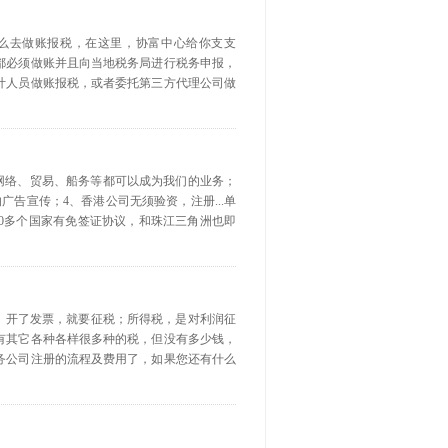
怎么去做账报税，在这里，协富中心给你支支
都必须做账并且向当地税务局进行税务申报，
计人员做账报税，或者委托第三方代理公司做
息网络、贸易、船务等都可以成为我们的业务；
告宣传；4、香港公司无须验资，注册...单
0多个国家有免签证协议，和珠江三角洲也即
易，开了发票，就要征税；所得税，是对利润征
有其它各种各样很多种的税，但没有多少钱，
务公司注册的流程及费用了，如果您还有什么