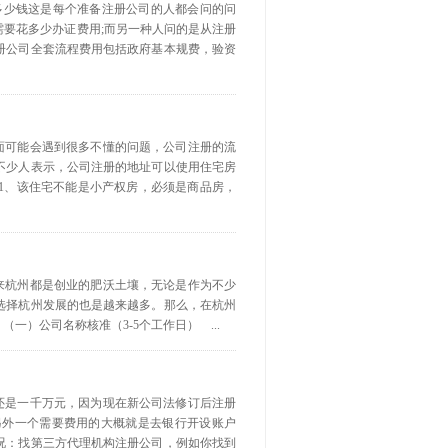
要多少钱这是每个准备注册公司的人都会问的问
要花多少办证费用;而另一种人问的是从注册
册公司全套流程费用包括政府基本规费，验资
方面可能会遇到很多不懂的问题，公司注册的流
不少人表示，公司注册的地址可以使用住宅房
、该住宅不能是小产权房，必须是商品房，
以来杭州都是创业的肥沃土壤，无论是作为不少
选择杭州发展的也是越来越多。那么，在杭州
公司名称核准（3-5个工作日） ...
元还是一千万元，因为现在新公司法修订后注册
另外一个需要费用的大概就是去银行开设账户
况：找第三方代理机构注册公司，例如你找到