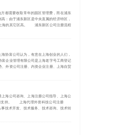
多地方都需要收取常年的园区管理费，而在浦东
例高：由于浦东新区是中央直属的经济特区，
比上海的其它区高。 浦东新区公司注册流程
上海协富公司认为，有意在上海创业的人们，
协富企业管理有限公司是上海老字号工商登记
势、外资公司注册、内资企业注册、上海自贸
注册上海公司咨询、上海注册公司指导、上海公
帮助和支持。 上海代理外资科技公司注册
从事技术开发、技术服务、技术咨询、技术转