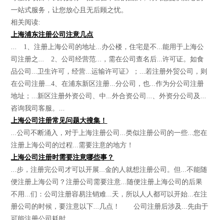
一站式服务，让您放心且无后顾之忧。
相关阅读:
上海浦东注册公司注意几点
... 1、注册上海公司的地址...办公楼，住宅是不...能用于上海公
司注册之... 2、公司经营范...，需在公司查名后...许可证。如食
品公司...卫生许可，经营...运输许可证》；...若注册外贸公司，则
在公司注册...4、在浦东新区注册...分公司，也...作为分公司注册
地址；...新区注册外资公司、中...外合资公司...、外资分公司及...
咨询我司客服。...
上海公司注册常见问题大搜集！
...公司不断涌入，对于上海注册公司...类似注册公司的一些...您在
注册上海公司的过程...需要注意的地方！
上海公司注册时需要注意哪些事？
...步，注册完公司才可以开展...金的人就想注册公司。但...不能随
便注册上海公司？注册公司需要注意...随便注册上海公司的后果
不用...们：公司注册容易注销难...天，所以人人都可以开始...在注
册公司的时候，要注意以下...几点！ 公司注册后涉及...先由于
可能注册公司耗时...