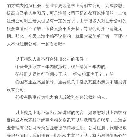
的方式去抱负社会，创业者更愿意来上海创立公司、完成梦想、
提高自己的人生阅历，可是注册公司不是谁都可以注册的，上海
注册公司对注册人也是有一定的要求，由于很多人对注册公司的
很多事情都不了解，很多人摸不着头脑，导致公司开业遥遥无
期。那么，今天上海小编不说别的，就带大家简单了解一下哪些
人不能注册公司。一起看看吧~
以下特殊人群不符合注册公司的条件：
①营业执照在三年内被撤销，破产清算三年内的;
②服刑人员执行刑期少于3年（经济犯罪少于5年）的;
③国有企业高层领导、重要机关干部及其直系亲属不能投资
设立公司;
④没有民事行为能力的人或被剥夺政治权利的人。
以上就是上海小编为大家讲解的内容，如果您对以上内容有
疑问或者您还想了解更多相关资讯可以与我司取得联系，上海企
业管理有限公司专为创业者提供商标注册、公司注册，代理记账
等服务项目，我们拥有一批经验丰富的团队，将为您提供贴心的