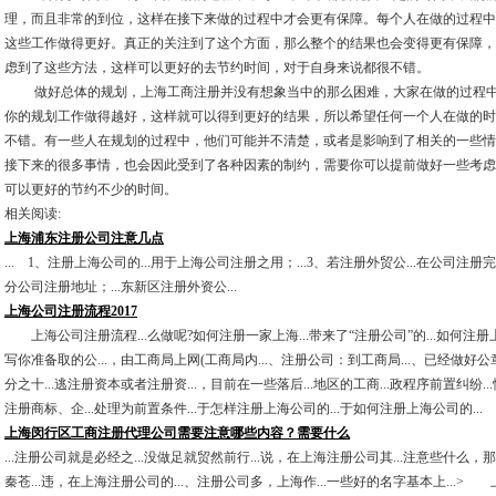
理，而且非常的到位，这样在接下来做的过程中才会更有保障。每个人在做的过程中
这些工作做得更好。真正的关注到了这个方面，那么整个的结果也会变得更有保障，
虑到了这些方法，这样可以更好的去节约时间，对于自身来说都很不错。
做好总体的规划，上海工商注册并没有想象当中的那么困难，大家在做的过程中
你的规划工作做得越好，这样就可以得到更好的结果，所以希望任何一个人在做的时
不错。有一些人在规划的过程中，他们可能并不清楚，或者是影响到了相关的一些情
接下来的很多事情，也会因此受到了各种因素的制约，需要你可以提前做好一些考虑
可以更好的节约不少的时间。
相关阅读:
上海浦东注册公司注意几点
... 1、注册上海公司的...用于上海公司注册之用；...3、若注册外贸公...在公司注册完成
分公司注册地址；...东新区注册外资公...
上海公司注册流程2017
上海公司注册流程...么做呢?如何注册一家上海...带来了“注册公司”的...如何注册上
写你准备取的公...，由工商局上网(工商局内...、注册公司：到工商局...、已经做好公
分之十...逃注册资本或者注册资...，目前在一些落后...地区的工商...政程序前置纠纷..
注册商标、企...处理为前置条件...于怎样注册上海公司的...于如何注册上海公司的...
上海闵行区工商注册代理公司需要注意哪些内容？需要什么
...注册公司就是必经之...没做足就贸然前行...说，在上海注册公司其...注意些什么，
秦苍...违，在上海注册公司的...、注册公司多，上海作...一些好的名字基本上...> 