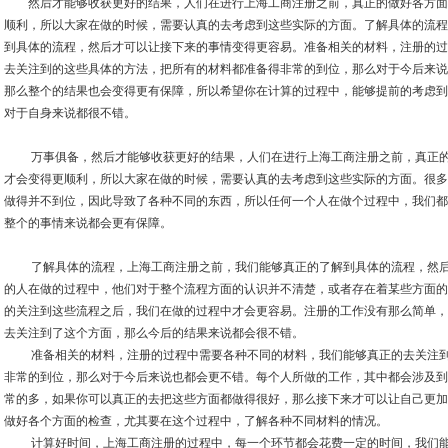
然后才能够收获更好的结果，人们在进行上海工商注册之前，真正的做好各方面
顺利，所以大家在做的时候，需要认真的去考虑到这些实际的方面。了解具体的流程
到具体的流程，然后才可以让接下来的事情变得更容易。准备相关的材料，注册的过
去关注到的这些具体的方法，把所有的材料都准备得非常的到位，那么对于今后来说
那么整个的结果也会变得更有保障，所以希望你在计算的过程中，能够提前的考虑到
对于自身来说都很不错。
万事俱备，然后才能够收获更好的结果，人们在进行上海工商注册之前，真正的
才会变得更顺利，所以大家在做的时候，需要认真的去考虑到这些实际的方面。很多
做得并不到位，因此导致了各种不同的东西，所以任何一个人在做个过程中，我们都
整个的事情来说都会更有保障。
了解具体的流程，上海工商注册之前，我们能够真正的了解到具体的流程，然后
的人在做的过程中，他们对于整个流程方面的认识并不清楚，或者存在着某些方面的
的关注到这些流程之后，我们在做的过程中才会更容易。注册的工作没有那么简单，
去关注到了这个方面，那么今后的结果来说都会很不错。
准备相关的材料，注册的过程中需要各种不同的材料，我们能够真正的去关注到
非常的到位，那么对于今后来说也都会更不错。每个人所做的工作，其中都会涉及到
常的多，如果你可以真正的去把这些方面都做得很好，那么接下来才可以让自己更加
做好各个方面的检查，尤其要在这个过程中，了解各种不同材料的情况。
计算好时间，上海工商注册的过程中，每一个环节都会花费一定的时间，我们能