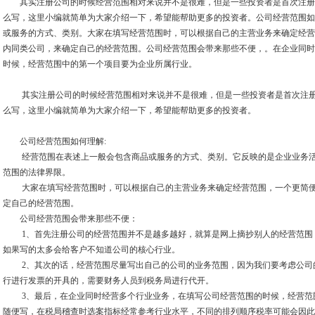
其实注册公司的时候经营范围相对来说并不是很难，但是一些投资者是首次注册
么写，这里小编就简单为大家介绍一下，希望能帮助更多的投资者。公司经营范围如
或服务的方式、类别。大家在填写经营范围时，可以根据自己的主营业务来确定经营
内同类公司，来确定自己的经营范围。公司经营范围会带来那些不便，。在企业同时
时候，经营范围中的第一个项目要为企业所属行业。
其实注册公司的时候经营范围相对来说并不是很难，但是一些投资者是首次注册
么写，这里小编就简单为大家介绍一下，希望能帮助更多的投资者。
公司经营范围如何理解:
经营范围在表述上一般会包含商品或服务的方式、类别。它反映的是企业业务活
范围的法律界限。
大家在填写经营范围时，可以根据自己的主营业务来确定经营范围，一个更简便
定自己的经营范围。
公司经营范围会带来那些不便：
1、首先注册公司的经营范围并不是越多越好，就算是网上摘抄别人的经营范围
如果写的太多会给客户不知道公司的核心行业。
2、其次的话，经营范围尽量写出自己的公司的业务范围，因为我们要考虑公司
行进行发票的开具的，需要财务人员到税务局进行代开。
3、最后，在企业同时经营多个行业业务，在填写公司经营范围的时候，经营范
随便写，在税局稽查时选案指标经常参考行业水平，不同的排列顺序税率可能会因此