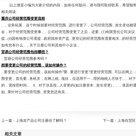
以上便是小编为大家介绍的内容，如有任何疑问，请与我司取得联系，希望能帮
相关阅读:
重庆公司经营范围变更流程
...，业务拓展，这个时候就要对经营范围...进行变更了，公司经营范围...发生变动都需
会，对于经营范围变更事...，公司经营范围变更了之后，还要...(1)有限责任公司决议..
提...(4)国有独资公司需提...政府国有资产监...更登记的经营范围有需要相关...的
如有您有什么...，关于注册公司和其他中小企业...
贸易公司经营范围包括哪些？
...贸易公司经营范围参考吗？
想要变更公司的经营范围，该如何操作？
...要变更公司的经营范围，该如何操作?要...要进行变更?变更经营范围...可以在网上.
围变更，首先要...务机关，在网上税...项目，仅适用于一...理的纳税人尽快于...、对于
的，需按照时间... 6、对于涉及投...人变更的(如注册资本...发生变更)，...，请
如...果针对公司经营范围...变更您还有其...
上一篇：
上海农产品公司注册你了解吗？
下一篇：
上海自贸区
相关文章