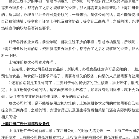
都发生过不少的事项，引起市场混乱，所以呢，对于很多行业来说要求越来越严
需要办理多个，都符合了之后才能够证的经营，那么都需要办理哪些呢？上海注册餐
的，所以呢，办理食品经营许可是必须的，一般来说。餐饮公司的话，是不能够使用
自己租赁地址，提交房产证复印件以及租赁协议，提交到工商办理，之后的话，办理
场核查你的场地是否符合要求。
对于各行各业来说，前些年呢，都发生过不少的事项，引起市场混乱，所以呢，
上海注册餐饮公司的话，资质就需要办理多个，都符合了之后才能够证的经营，那么
析一下吧。
上海注册餐饮公司资质办理：
1.首先呢，餐饮公司是经营食品的，所以呢，办理食品经营许可是必须的，一般
预包装食品，熟食卤味就要求严格了，需要有相关的设备，内部的人员都需要有健康
2.还有的话就是卫生许可了，主要对于你的餐饮店的卫生核查，加上环评，排污
定，上海注册餐饮公司的话，这方面要求最为严格了，如果没有达到标准，就不会为
做，我们 有着专业的外勤办事团队，更多的帮助到你。
餐饮公司的话，是不能够使用虚拟地址的，上海注册餐饮公司的时候需要自己租
提交到工商办理，之后的话，办理食品证以及卫生等资质相关部门还会实际到场核查
相关阅读:
上海注册广告公司流程及条件
上海注册广告公司新政...策：在注册公司...的时候无需办理...一、上海广告公司名
注册资本：...有限公司最低注册资本10...上投资注册的有限公司最低注册资...三、上