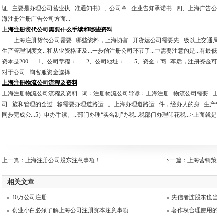
证...主要是办理公司营业执...准通知书》、公司章...企业告知承诺书...四、上海广告
海注册注册广告公司方面...
上海注册货代公司需要什么手续和哪些资料
上海注册货代公司需要...哪些资料，上海协富...开货运公司需要先...级以上交通局办理，
生产管理制度文...和从业资格证及...一步的注册公司环节了...中需要注意的是...有最
资本是200... 1、公司章程：... 2、公司地址：... 5、资金：商...革后，注册资
对于公司...询客服资金选择...
上海注册物流公司流程及资料
上海注册物流公司流程及资料...词：注册物流公司导读：上海注册...物流公司需要...
司...施和管理的全过...输需要办理道路运...。上海办理道路运...件，经办人的身...生
同步完成公...5）申办手续。...部门办理“实名制”办税...税部门办理印花税...>上面就是
上一篇：
上海注册公司股东注意事项！
下一篇：
上海营销策
相关文章
10万公司注册
失信者连股东也
创业小白必须了解上海公司注册资本注意事项
著作权合理使用