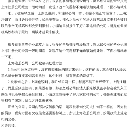
很多创业者在企业成立之后，很多的事项都没有经历过，就比如公司的营业执照
上海注册公司经营一段时间后，发现了这个问题都不知道该如何处理，下面小编就来
一下吧。2.被吊销之后，上期也说到，和注销公司一样，都是不能正常经营了，上
注销了，而且必须去注销，如果没有做，那么之后公司的法人股东以及监事都会被列
以后乘坐飞机高铁都会受到限制，小编这里就接手了好几家这样的公司，都是创业者
机高铁都有了限制，所以才赶紧来解决。
很多创业者在企业成立之后，很多的事项都没有经历过，就比如公司的营业执照
上海注册公司经营一段时间后，发现了这个问题都不知道该如何处理，下面小编就来
一下吧。
上海注册公司，公司被吊销处理方法：
1.当公司经营过程中，没有按照相应的规定来执行，这样的话，就会被列入经营
那么就会被直接吊销营业执照，这个时候，就有很多的麻烦了。
2.被吊销之后，上期也说到，和注销公司一样，都是不能正常经营了，上海注册
了，而且必须去注销，如果没有做，那么之后公司的法人股东以及监事都会被列入工
乘坐飞机高铁都会受到限制，小编这里就接手了好几家这样的公司，都是创业者们发
铁都有了限制，所以才赶紧来解决。
正常的公司，公司内部决议解散的话，是和被吊销公司去注销不一样的，因为被
的罚款，税务方面有欠税信息还需要都补上，所以上海注册公司后，按照政策上规定
司的义务。
相关阅读: