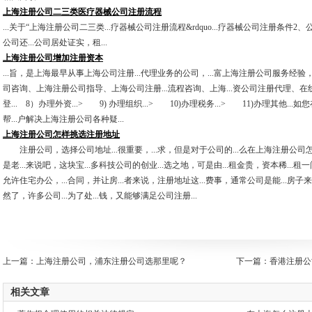
上海注册公司二三类医疗器械公司注册流程
...关于“上海注册公司二三类...疗器械公司注册流程&rdquo...疗器械公司注册条件2、公司
公司还...公司居处证实，租...
上海注册公司增加注册资本
...旨，是上海最早从事上海公司注册...代理业务的公司，...富上海注册公司服务经验，
司咨询、上海注册公司指导、上海公司注册...流程咨询、上海...资公司注册代理、在线公司
登... 8）办理外资...> 9) 办理组织...> 10)办理税务...> 11)办理其他.
帮...户解决上海注册公司各种疑...
上海注册公司怎样挑选注册地址
注册公司，选择公司地址...很重要，...求，但是对于公司的...么在上海注册公司
是老...来说吧，这块宝...多科技公司的创业...选之地，可是由...租金贵，资本稀...租
允许住宅办公，...合同，并让房...者来说，注册地址这...费事，通常公司是能...房子
然了，许多公司...为了处...钱，又能够满足公司注册...
上一篇：
上海注册公司，浦东注册公司选那里呢？
下一篇：
香港注册公
相关文章