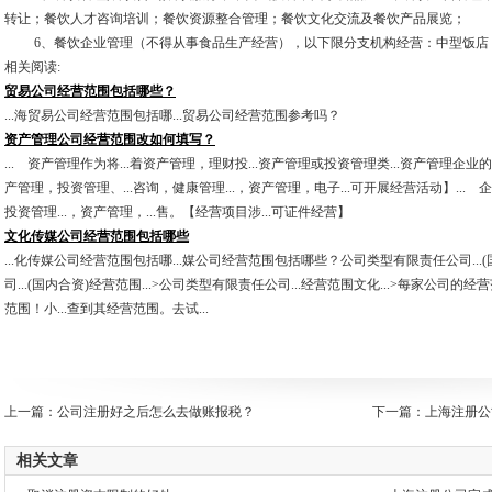
转让；餐饮人才咨询培训；餐饮资源整合管理；餐饮文化交流及餐饮产品展览；
6、餐饮企业管理（不得从事食品生产经营），以下限分支机构经营：中型饭店
相关阅读:
贸易公司经营范围包括哪些？
...海贸易公司经营范围包括哪...贸易公司经营范围参考吗？
资产管理公司经营范围改如何填写？
... 资产管理作为将...着资产管理，理财投...资产管理或投资管理类...资产管理企业
产管理，投资管理、...咨询，健康管理...，资产管理，电子...可开展经营活动】...
投资管理...，资产管理，...售。【经营项目涉...可证件经营】
文化传媒公司经营范围包括哪些
...化传媒公司经营范围包括哪...媒公司经营范围包括哪些？公司类型有限责任公司...(
司...(国内合资)经营范围...>公司类型有限责任公司...经营范围文化...>每家公司的经
范围！小...查到其经营范围。去试...
上一篇：
公司注册好之后怎么去做账报税？
下一篇：
上海注册公
相关文章