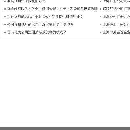
取消注册资本限制的好处
上海注册公司完
华鑫峰可以为您的创业做哪些呢？注册上海公司后还要做哪
保险经纪公司经
为什么有的boss注册上海公司需要提供租赁凭证？
上海公司注册经
公司注册地址的房产证及房主身份证复印件
上海注册一家公
国有独资公司注册后形成怎样的模式？
上海中外合资企