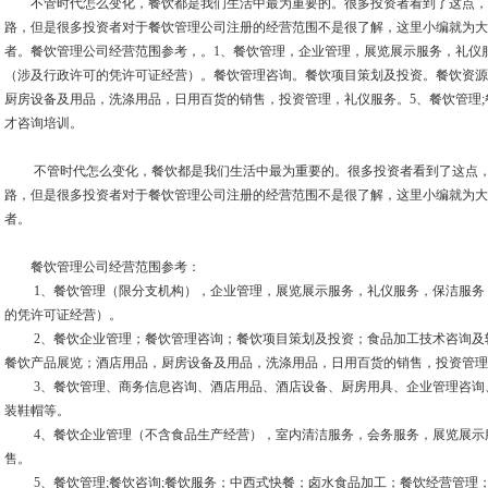
不管时代怎么变化，餐饮都是我们生活中最为重要的。很多投资者看到了这点，
路，但是很多投资者对于餐饮管理公司注册的经营范围不是很了解，这里小编就为大
者。餐饮管理公司经营范围参考，。1、餐饮管理，企业管理，展览展示服务，礼仪
（涉及行政许可的凭许可证经营）。餐饮管理咨询。餐饮项目策划及投资。餐饮资源
厨房设备及用品，洗涤用品，日用百货的销售，投资管理，礼仪服务。5、餐饮管理;
才咨询培训。
不管时代怎么变化，餐饮都是我们生活中最为重要的。很多投资者看到了这点，
路，但是很多投资者对于餐饮管理公司注册的经营范围不是很了解，这里小编就为大
者。
餐饮管理公司经营范围参考：
1、餐饮管理（限分支机构），企业管理，展览展示服务，礼仪服务，保洁服务
的凭许可证经营）。
2、餐饮企业管理；餐饮管理咨询；餐饮项目策划及投资；食品加工技术咨询及
餐饮产品展览；酒店用品，厨房设备及用品，洗涤用品，日用百货的销售，投资管理
3、餐饮管理、商务信息咨询、酒店用品、酒店设备、厨房用具、企业管理咨询
装鞋帽等。
4、餐饮企业管理（不含食品生产经营），室内清洁服务，会务服务，展览展示
售。
5、餐饮管理;餐饮咨询;餐饮服务；中西式快餐；卤水食品加工；餐饮经营管理