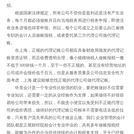
招。
根据国家法律规定，所有公司不管你是盈利还是没有产生业
务，每个月都必须做账并且向当地税务局进行税务申报，即便没
有业务进项也得零申报。所以，每个公司成立之后要么自己雇佣
专职的会计人员做账报税，或者委托第三方代理公司做代理记
账。
在上海，正规的代理记账公司都应具备财政局颁发的代理记
账资质证明，而且收费透明合理，像小规模纳税人做账报税一搬
不低于300块钱一个月，至于一些不正规的、甚至没有经营地址的
公司或许会报价低于百元，但是从服务质量及公司信息安全性方
面考虑，上海 建议能够您找正规的代理公司做代理记账。
毕竟会计是一个专业性比较强的职业，要把账做好不仅需要
专业知识，还需要一定的从业经验作为支撑，如果做得不好很容
易给公司带来损失，所以，不能贪小便宜以免受到不正规代理公
司的低价诱惑，做得好的代理记账公司根本不需要电话去低价拉
单，只有客户流失率高的公司才做这么做。我们 企业管理的会计
团队都是正规财经院校会计专业毕业的，具有多年做账报税经
验，能够为合作的企业提供持续的会计和税务支持，至今已经服