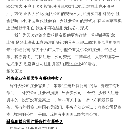
限公司大,不利于吸引投资,使其规模难以发展,经营上也不够灵
活、方便.正因为如此,无限公司的规模不大,经济实力相对弱小,社
会影响力小,不是当代社会的主要注册公司的形式,在有些国家事实
上已经趋于消亡.我国不存在注册无限公司形式.
我们为阅读这篇文章的朋友提供更多详情，希望能帮到您：
上海 是经上海市工商局注册登记的具有正规工商注册代理资质的
专业代理公司,致力于为广大中小型企业提供公司注册、代理记
账、税务咨询、商标注册、公司变更、工商年检、人事代理等一
站式服务,现咨询公司注册并签约,赠送企业400电话。
相关阅读:
外资企业注册类型有哪些种类？
...好外资公司注册需要了...带来“注册外资公司”的系...办理中有所
帮助... 外资公司注册根据股...外合资公司 ：合资...少投入注册
资本的...投资没有最高上...，除非有关中国...求中方有最低投...
备。所有的投资...中国有关部门...事务有决定权...：内资公司是资
本...境内的公司，是由...或拥有中国国...经营的公司。
融资租赁公司注册条件有哪些？
...租赁公司注册条件有哪些？