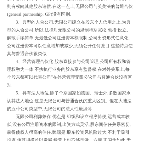
则有权向其他股东追偿.在这一点上,无限公司与英美法的普通合伙
(general partnership, GP)没有区别.
3、典型的人合公司,无限公司建立在股东个人信用之上,为典
型的人合公司,所以,法律对无限公司的规制特别宽松,包括:设立、
解散手续简单;无最低公司注册资本额限制;公司出资形式任意化;
公司注册资本可以任意增加或减少;无须公开任何账目.这些特点使
其与普通合伙很类似.
4、经营管理合伙化.股东直接参与公司管理,公司所有权和管
理权融为一体.不执执行业务的胶东享有监督权.在对外关系上,每
个股东都可以代表公司”在外营管理无限公讼司与普通合伙没有区
别.
5、具有法人地位.除了个别国家如德国、瑞士外,多数国家承
认其法人地位.这是无限公司与普通合伙的重大区别。但在大陆法
的五种公司类型中,无限公司的法人性最淡薄.
无限公司利弊兼存.优点是:组织和设立程序简便,运营成本较
低,没有公司注册资本的限制,出资方式灵活,股东间信任关系密切,
获得债权人很高的信任.弊端是:股东投资风帆险过大,不利于吸引
投资,使其规模难以发展,经营上也不够灵活、方便.正闪为如此,无