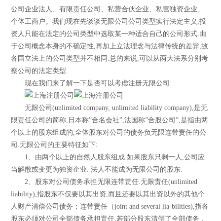
公司企业法人、有限责任公司、私营合伙企业、私营独资企业、
个体工商户。我们现在先谈谈无限公司公司类型实行法定主义,投
资人只能在法定的公司类型中选取某一种适合自己的公司形式.由
于公司概念本身的不确定性,再加上立法理念与法律传统的差异,故
各国立法上的公司类型并不相同.总的来说,可以从两大法系分别考
察公司的法定类型.
现在我们来了解一下是否可以考虑注册无限公司:
无限公司(unlimited company, unlimited liability company),是无
限责任公司的简称,日本称”合名会社”,法国称”合股公司”,是指由两
个以上的股东组成的,全体股东对公司的债务负无限连带责任的公
司.无限公司的主要特征如下:
1、由两个以上的自然人股东组成.如果股东只剩一人,公司应
当解散或变更为独资企业. 法人不能成为无限公司的股东.
2、股东对公司债务承担无限连带责任.无限责任(unlimited
liability),指股东不仅要以其出资,而且还要以其出资以外的其他个
人财产清偿公司债务；连带责任（joint and several lia-bilities),指各
股东必须对公司全部债务承担责任,若部分股东清偿了全部债务，