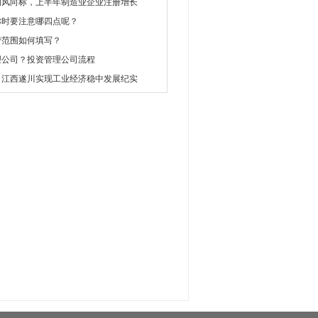
新的风向标，上半年制造业企业注册增长
称时要注意哪四点呢？
营范围如何填写？
理公司？投资管理公司流程
：江西遂川实现工业经济稳中发展纪实