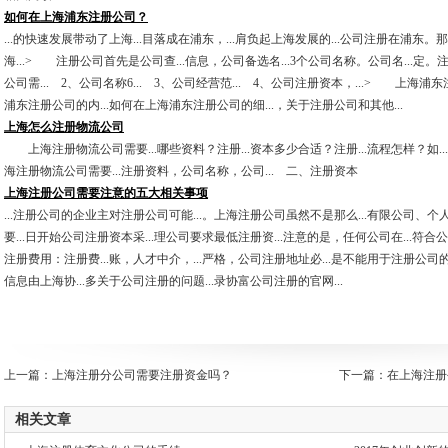
如何在上海浦东注册公司？
...的快速发展带动了上海...目落成在浦东，...肩负起上海发展的...公司注册在浦东
海...> 注册公司首先是公司查...信息，公司备选名...3个公司名称。公司名...定
公司需... 2、公司名称6... 3、公司经营范... 4、公司注册资本，...> 上海浦
浦东注册公司的内...如何在上海浦东注册公司的细...，关于注册公司和其他...
上海怎么注册物流公司
上海注册物流公司需要...哪些资料？注册...资本多少合适？注册...流程怎样？如..
海注册物流公司需要...注册资料，公司名称，公司... 二、注册资本
上海注册公司需要注意的五大相关事项
...注册公司的企业主对注册公司可能...。上海注册公司虽然不是那么...有限公司、个人.
要...日开始公司注册资本采...理公司要求最低注册资...注意的是，任何公司在...符合
注册费用：注册费...账，人才中介，...严格，公司注册地址必...是不能用于注册公司的。
信息由上海协...多关于公司注册的问题...录协富公司注册的官网...
上一篇：
上海注册分公司需要注册资金吗？
下一篇：
在上海注册
相关文章