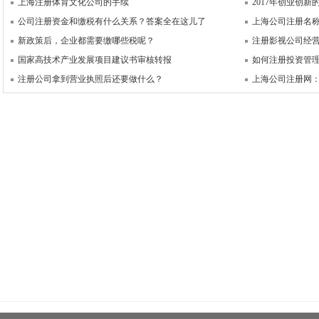
上海注册体育文化公司的手续
2017年创业创
公司注册资金和缴税有什么关系？答案全在这儿了
上海公司注册名
新政策后，企业都需要缴哪些税呢？
注册影视公司经
国家高技术产业发展项目建议书审核转报
如何注册投资管
注册公司拿到营业执照后还要做什么？
上海公司注册网