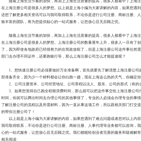
随着上海生活节奏的加快，再加上上海生活质量的提高，很多人都看中了上海注
在上海注册公司是很多人的梦想。以上就是上海小编为大家讲解的内容，如果您遇到
还想了解更多相关资讯可以与我司取得联系，不论你是进行公司注册、商标注册、人
验丰富的团队，将为您提供贴心的一站式服务，让您放心且无后顾之忧。
随着上海生活节奏的加快，再加上上海生活质量的提高，很多人都看中了上海注
在上海注册公司是很多人的梦想。上海注册公司的数量逐年上升，很多人一旦有了创
了，因为即使各地政府已经很努力的在简政放权了，但是上海注册公司这件事任然需
部门去办理不同证件，还要跑银行等，那么上海注册公司怎么才能提速呢？
1、想快速注册公司必须要做好万全准备啊，首先就要先了解清楚上海注册公司的
部准备齐全，因为少一个材料都会让你白跑一趟，现在上海这么热的天气，你确定你
2、公司注册资本、公司经营地址、公司章程以法人、股东、公司的形式（有的公
3、如果您觉得自己跑全程狠浪费时间，那么就可以把这件事交给上海注册公司代
时间，你就可以腾出时间去办理公司的其他事情了，专业的人必须会办理专业的事情
了解注册公司的流程以及所需材料，因为一直从事这项工作，所以跟相关部门打交道
的帮你注册公司了！
以上就是上海小编为大家讲解的内容，如果您遇到了难点问题或者您对以上内容
我司取得联系，不论你是进行公司注册、商标注册、人事代理等业务都可以咨询，我
心的一站式服务，让您放心且无后顾之忧。我们都能给创业者完善的服务和疑难解答
相关阅读: