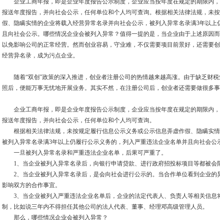
企业工商年报，即是企业年度报告公示制度，企业应当按年度在规定的期限内，
报送年度报告，并向社会公示，任何单位和个人均可查询。根据相关法律法规，未按
假、隐瞒实情的企业将载入经营异常名录并向社会公示，被列入异常名录满3年以上
且向社会公示。哪些情况企业会被列入异常？值得一提的是，当企业由于上述原因而
以免影响公司的正常经营。然而创业容易，守业难，不仅需要项目前景好，还需要创
经营异名录，成为污点企业。
随着“双创”政策的深入推进，创业者注册公司的热情越来越高涨。由于缺乏财税
照后，便能万事无忧地开展业务。其实不然，在注册公司后，创业者还需要做很多事
企业工商年报，即是企业年度报告公示制度，企业应当按年度在规定的期限内，
报送年度报告，并向社会公示，任何单位和个人均可查询。
根据相关法律法规，未按规定履行信息公示义务或公示信息弄虚作假、隐瞒实情
被列入异常名录满3年以上仍履行公示义务的，列入严重违法企业名单并且向社会公
一旦被列入异常名录和严重违法企业名单，后果可严重了。
1、当企业被列入异常名录后，向银行申请贷款、进行政府招投标项目等都被会
2、当企业被列入异常名录后，是会向社会进行公示的。当合作单位看到企业的异
影响双方的合作事宜。
3、当企业被列入严重违法企业名单后，企业的法定代表人、负责人等相关信息将
制，比如说三年内不得担任其他公司的法人代表、董事、经理邓高级管理人员。
那么，哪些情况企业会被列入异常？