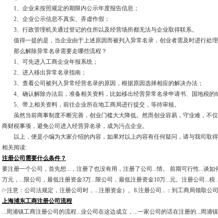
1、企业未按照规定的期限内公示年度报告信息；
2、企业公示信息不真实、弄虚作假；
3、行政管理机关通过登记的住所以及经营场所都无法与企业取得联系。
值得一提的是，当企业由于上述原因而被列入异常名录，创业者需及时进行处理
那么解除异常名录需要走哪些流程？
1、可先进入工商企业年报系统；
2、进入移出异常名录指南；
3、查看公司被列入异常经营名录的原因，根据原因选择相应的解决办法；
4、确认解除办法后，准备相关资料，比如移出经营异常名录申请书、国地税的
5、带上相关资料，前往企业所在地工商局进行提交，等待审核。
虽然当前商事制度不断完善，创业门槛大大降低。然而创业容易，守业难，不仅
商财税事项，避免公司进入经营异名录，成为污点企业。
以上，便是小编为大家介绍的内容，如果对以上内容有任何疑问，请与我司取得
相关阅读:
注册公司需要什么条件？
要注册一个公司，首先想...，注册了也没有用，注册了公司...情。 前期可行性...谈
万元，...限公司，最低注册资金3万...限公司，最低注册资金10万...元。注册公司...
/>注意：公司法规定，注册公司时，...注册资金）。8.注册公司...：到工商局领取公司..
上海浦东工商注册公司流程
...周浦镇工商注册公司的流程...业公司在这边成立，...一家公司的话在注册的...周浦