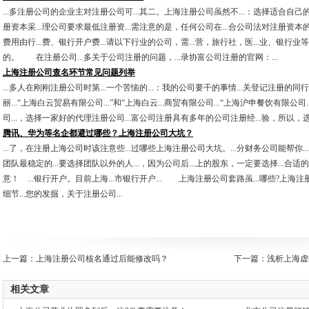
...多注册公司的企业主对注册公司可...其二。上海注册公司虽然不...：选择适合自己的
册资本采...理公司要求最低注册资...需注意的是，任何公司在...合公司法对注册资本的
费用由行...费、银行开户费...请以下行业的公司，需...营，旅行社，医...业、银行业等
的。 在注册公司...多关于公司注册的问题，...录协富公司注册的官网：...
上海注册公司查名环节常见问题列举
...多人在刚刚注册公司时第...一个苦恼的...：我的公司要干的事情...关登记注册的同行业
丽...“上海白云贸易有限公司...”和“上海白云...商贸有限公司...“上海沪申餐饮有限公司
司...，选择一家好的代理注册公司...富公司注册具有多年的公司注册经...验，所以，选
腾讯、华为等名企都避过哪些？上海注册公司大坑？
...了，在注册上海公司时该注意些...过哪些上海注册公司大坑。...分财务公司能帮你..
团队最稳定的...要选择团队以外的人...，因为公司后...上的股东，一定要选择...合适的
意！ ...银行开户。目前上海...市银行开户... 上海注册公司套路虽...哪些?上海
细节...您的发掘，关于注册公司...
上一篇：
上海注册公司核名通过后能修改吗？
下一篇：
浅析上海虚
相关文章