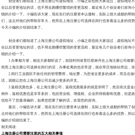
创业者们都知道了上海注册公司虚拟地址，小编之前也给大家说过，虚拟地址不
在以后变更地址的话，也不用去跑哪些繁琐的变更流程，最近有几个创业者们咨询小
细的介绍一下。小编告诉大家，现在实行的注册资本认缴制，实际上很大成都的帮助
们，这点对他们的帮助非常大，然而在上海注册公司选择在闵行也有着这么多的优势
今天小编的介绍就结束了。
创业者们都知道了上海注册公司虚拟地址，小编之前也给大家说过，虚拟地址不
在以后变更地址的话，也不用去跑哪些繁琐的变更流程，最近有几个创业者们咨询小
细的介绍一下。
1.办事都方便，相信大家都听说了，前段时间体育巨星林丹在上海注册公司都要
然而上海注册公司选择在闵行的话，办事处离的也非常进，就在莘庄地铁站旁边，坐
2.闵行工业园区不收任何的管理费用，地址费，为您省去更多的成本，而且在做
话，就能让您在上海注册公司后减少更多的开支。
3.返税优惠也多，在上海注册公司，返税优惠最多的就是崇明了，然后依次是金
例外，返税优惠也是非常多的，包括营业税、增值税、企业所得税都有优惠，但是政
也给不了您最准确的，如果您想要了解的话，欢迎您的咨询。
最后，小编告诉大家，现在实行的注册资本认缴制，实际上很大成都的帮助了创
点对他们的帮助非常大，然而在上海注册公司选择在闵行也有着这么多的优势，所以
编的介绍就结束了。
相关阅读:
上海注册公司需要注意的五大相关事项