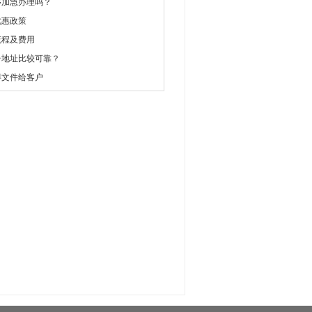
够加急办理吗？
优惠政策
流程及费用
册地址比较可靠？
得文件给客户