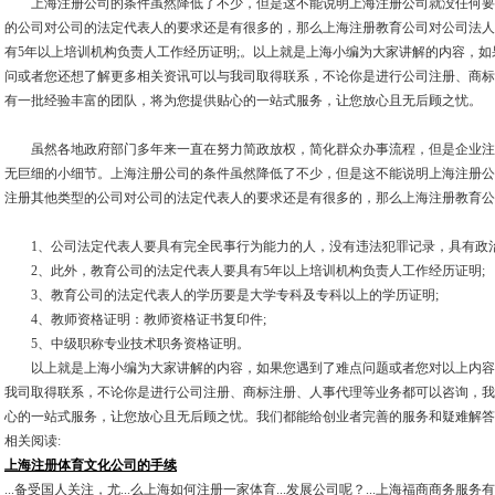
上海注册公司的条件虽然降低了不少，但是这不能说明上海注册公司就没任何要
的公司对公司的法定代表人的要求还是有很多的，那么上海注册教育公司对公司法人
有5年以上培训机构负责人工作经历证明;。以上就是上海小编为大家讲解的内容，
问或者您还想了解更多相关资讯可以与我司取得联系，不论你是进行公司注册、商标
有一批经验丰富的团队，将为您提供贴心的一站式服务，让您放心且无后顾之忧。
虽然各地政府部门多年来一直在努力简政放权，简化群众办事流程，但是企业注
无巨细的小细节。上海注册公司的条件虽然降低了不少，但是这不能说明上海注册公
注册其他类型的公司对公司的法定代表人的要求还是有很多的，那么上海注册教育公
1、公司法定代表人要具有完全民事行为能力的人，没有违法犯罪记录，具有政
2、此外，教育公司的法定代表人要具有5年以上培训机构负责人工作经历证明;
3、教育公司的法定代表人的学历要是大学专科及专科以上的学历证明;
4、教师资格证明：教师资格证书复印件;
5、中级职称专业技术职务资格证明。
以上就是上海小编为大家讲解的内容，如果您遇到了难点问题或者您对以上内容
我司取得联系，不论你是进行公司注册、商标注册、人事代理等业务都可以咨询，我
心的一站式服务，让您放心且无后顾之忧。我们都能给创业者完善的服务和疑难解答
相关阅读:
上海注册体育文化公司的手续
...备受国人关注，尤...么上海如何注册一家体育...发展公司呢？...上海福商商务服务