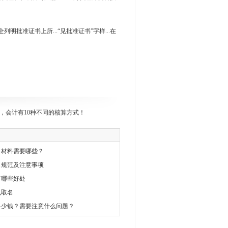
全列明批准证书上所...“见批准证书”字样...在
，会计有10种不同的核算方式！
司材料需要哪些？
名规范及注意事项
有哪些好处
么取名
多少钱？需要注意什么问题？