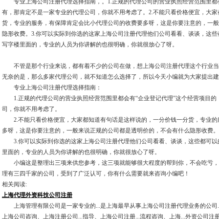
专业上海公司注册代理选择指南，。1.正规的代理公司的营业执照经营范围里
有，那肯定不是一家专业的代理公司，你就不用考虑了。2.不能只看价格便宜，大
货，专业的服务，有保障肯定会比小代理公司的收费要多呀，这是你要注意的，一般
隐形收费。3.你可以实际到你选的这家上海公司注册代理他们公司看看、谈谈，这
写字楼里面的，专业的人员为你讲解的也很明确，你就很放心了呀。
不管是那个行业来说，都有着不少的公司在做，想上海公司注册代理这个行业当
无奈的是，那么多家代理公司，就不知道怎么选择了，所以今天小编就为大家提出建
专业上海公司注册代理选择指南：
1.正规的代理公司的营业执照经营范围里都会有“企业登记代理”这个经营项目的
司，你就不用考虑了。
2.不能只看价格便宜，大家都知道有句话是这样说的，一分价钱一分货，专业的
多呀，这是你要注意的，一般来说正规的公司都是透明价的，不会有什么隐形收费。
3.你可以实际到你选的这家上海公司注册代理他们公司看看、谈谈，这些都可以
里面的，专业的人员为你讲解的也很明确，你就很放心了呀。
小编这是整理出三项来供您参考，这三项就能够很大程度的帮到你，不会吃亏，
理有三四千家的公司，受到了广泛认可，你有什么需要就来咨询小编吧！
相关阅读:
上海代理外资科技公司注册
上海管理有限公司是一家专业的...是上海最早从事上海公司注册代理业务的公司..
上海公司咨询、上海注册公司...指导、上海公司注册...流程咨询、上海...外资公司