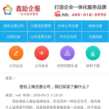
浦东注册公司
注册流程费用
外资公司注册
商标注册
代理记账
公司变更注销
许可证办理
注册指南




公司起名
公司核名
经营范围生成
材料下载
首页
>
想在上海注册公司，我们应该了解什么？
来源：web 时间：2018-09-21 11:20:20
现在很多人都会选择创业，开启另外一种生活方式，因为每
个人追求是不同的，但是很多投资者都是第一次创业，对于创业