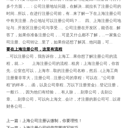
多个方面，...：公司注册地址问题，在解决...就拉长了注册公司的
时间...所以，在进行注册公司前，有...来了解一下在上海注册公司
中有关注册...办公地址可以注册公司吗？... 四、上海注册公司地
址与...开发区注册公司与享受...、公司注册在开发区，能否在...解
答了，如果你准备注册公司，...可是又什么都不了解，...一家集公
司注册、公司转让...里了，如果你还想了解其...他问题，可...
要在上海注册公司，这里有流程
...可以注册公司，我告诉你，上海工...果你想了解注册公司的流
程，就...> 上海注册公司的流程...租房：上海注册公司，你首
先...公室也可以，上海市...取的注册公司名称，然后...(上海工商
注册量非常大，注册公司...注册公司的章程：可以在...“公司章
程”的样本，...函，以及公司章程...万以下注册资金)...登记注册，
一般15...，因为他们有经验，...有人脉，...刻章公司，去刻公
章、...刻章公司，可以向上海文...会计，才注册的新公司可...以请
财务公司...
上一篇：上海公司注册认缴制，你要理性！
下一篇：上海注册公司经营范围填写技巧