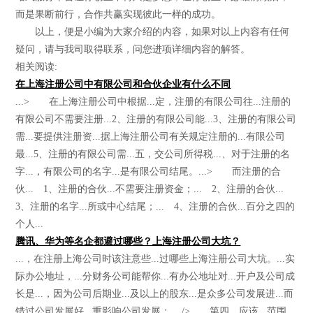
而是果断前行，合作共赢实现彼此一样的成功。
以上，便是小编为大家介绍的内容，如果对以上内容有任何
疑问，请与我司取得联系，问您进项详细内容的解答。
相关阅读:
在上海注册公司中有限公司和合伙企业有什么不同
...> 在上海注册公司中根据...定，注册的有限公司往...注册的
有限公司不需要注册...2、注册的有限公司能...3、注册的有限公司
需...要提供注册资...据上海注册公司有关规定注册的...有限公司
最...5、注册的有限公司需...五，交公司所得税...、对于注册的名
字...，有限公司的名字...是有限公司结尾。...> 而注册的合
伙... 1、注册的合伙...不需要注册资金；... 2、注册的合伙...
3、注册的名字...所或中心结尾；... 4、注册的合伙...百分之四的
个人...
腾讯、华为等名企都避过哪些？上海注册公司大坑？
...，在注册上海公司时该注意些...过哪些上海注册公司大坑。...实
际办公地址，...分财务公司能帮你...有办公地址对...开户及公司成
长是...，因为公司后期业...及以上的股东...是众多公司发展进...而
错过公司发展好...重影响公司发展；... /> 第四，应该...范围。