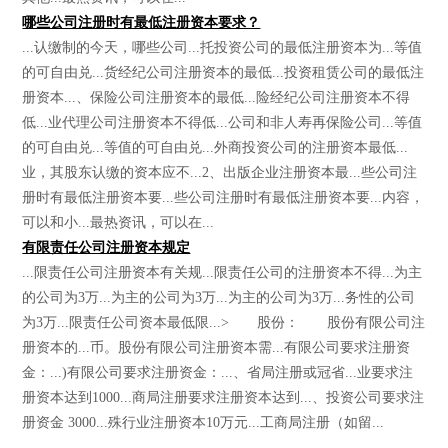
哪些公司注册时有最低注册资本要求？
...认缴制的今天，哪些公司...托投资公司的最低注册资本为...等值
的可自由兑...货经纪公司注册资本的最低...投资租赁公司的最低注
册资本...、保险公司注册资本的最低...险经纪公司注册资本不得
低...业代理公司注册资本不得低...公司和非人寿再保险公司...等值
的可自由兑...等值的可自由兑...外商投资公司的注册资本最低...
业，其股东认缴的资本应不...2、出版企业注册资本最...些公司注
册时有最低注册资本要...些公司注册时有最低注册资本要...内容，
可以和小...最热资讯，可以在...
有限责任公司注册资本规定
...限责任公司注册资本有关规...限责任公司的注册资本不得...为主
的公司为3万...为主的公司为3万...为主的公司为3万...务性的公司
为3万...限责任公司资本最低限...> 股份： 股份有限公司注
册资本的...币。股份有限公司注册资本需...有限公司要求注册资
金：...)有限公司要求注册资金：...、省局注册或冠省...业要求注
册资本达到1000...商局注册要求注册资本达到...、投资公司要求注
册资金 3000...殊行业注册资本10万元...工商局注册（如留...