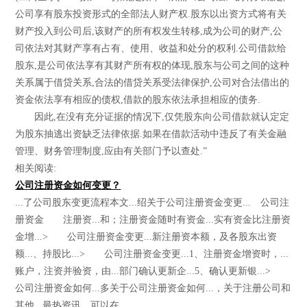
公司享有股东投资形式的全部法人财产权.股东以出资方式将有关
财产投入到公司后,该财产的所有权发生转移,成为公司的财产,公
司依法对其财产享有占有、使用、收益和处分的权利.公司借款给
股东,是公司依法享有其财产所有权的体现,股东与公司之间的这种
关系属于借贷关系,合法的借贷关系受法律保护,公司对合法借出的
资金依法享有相应的债权,借款的股东依法承担相应的债务.
因此,在没有充分证据的情况下,仅凭股东向公司借款就认定定
为股东抽逃出资缺乏法律依据.如果在借款活动中违反了有关金融
管理、财务管理制度,应由有关部门予以查处.”
相关阅读:
公司注册资金如何变更？
...了公司股东变更流程本文...绍关于公司注册资金变更... 公司注
册资金 注册资...和；注册资金随时有资金...实有资金比注册资
金增...> 公司注册资金变更...新注册资本额，及各股东出资
额...、持股比...> 公司注册资金变更...1、注册资金增资时，...
账户，注资并验资，由...部门确认更新企...5、确认更新银...>
公司注册资金如何...多关于公司注册资金如何...，关于注册公司和
其他...最热资讯，可以在...