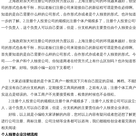
上海政府加大对注册公司的扶持力度以后，上海注册公司的环境越来越好，创业
司的形式也各有千秋，所以老板们注册公司来迎接自己的新征程可谓是势在必得啊。
知道的是自己需要什么样的公司形式，合作形式亦或者是个人独资的形式。也许知道
一步的了解。2.注册个人投资公司的规模比注册个体户规模多了，注册个人投资公
一个负责人，这个负责人可以自己委派，但是，分支机构的主要责任由个人独资企业
上海政府加大对注册公司的扶持力度以后，上海注册公司的环境越来越好，创业
司的形式也各有千秋，所以老板们注册公司来迎接自己的新征程可谓是势在必得啊。
首先要知道的是自己需要什么样的公司形式，合作形式亦或者是个人独资的形式。今
司——个体户和个人独资公司。你知道两者在经营方式上有什么区别吗？也许知道答
步的了解。好啦。快跟小编一起往下文看吧！
1.大家必须要知道的是个体工商户一般情况下只有自己固定的店铺、摊档。不能
户是没有自己的分支机构的，定期接受工商局的稽查，之前有人说，注册个体工商户
实这点是错误的。个体工商户不光要接受检查，检查的时候也不会很松。
2.注册个人投资公司的规模比注册个体户规模多了，注册个人投资公司可以设立
人，这个负责人可以自己委派，但是，分支机构的主要责任由个人独资企业承担。
好啦，以上就是小编给大家讲解的内容，您对以上内容有疑问或者您还想了解更
进行公司注册、商标注册、公司注销等业务都可以咨询，我们都能给创业者最完善的
相关阅读:
个人独资企业注销流程