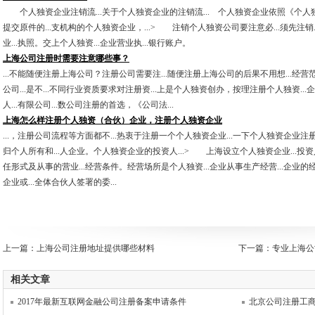
个人独资企业注销流...关于个人独资企业的注销流... 个人独资企业依照《个人独资
提交原件的...支机构的个人独资企业，...> 注销个人独资公司要注意必...须先注销.
业...执照。交上个人独资...企业营业执...银行账户。
上海公司注册时需要注意哪些事？
...不能随便注册上海公司？注册公司需要注...随便注册上海公司的后果不用想...
公司...是不...不同行业资质要求对注册资...上是个人独资创办，按理注册个人独资...
人...有限公司...数公司注册的首选，《公司法...
上海怎么样注册个人独资（合伙）企业，注册个人独资企业
...，注册公司流程等方面都不...热衷于注册一个个人独资企业...一下个人独资企业注册
归个人所有和...人企业。个人独资企业的投资人...> 上海设立个人独资企业...投资人
任形式及从事的营业...经营条件。经营场所是个人独资...企业从事生产经营...企业
企业或...全体合伙人签署的委...
上一篇：
上海公司注册地址提供哪些材料
下一篇：
专业上海公
相关文章
2017年最新互联网金融公司注册备案申请条件
北京公司注册工