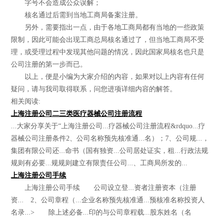
字号不会造成公众误解；
核名通过后需到当地工商局备案注册。
另外，需要指出一点，由于各地工商局都有当地的一些政策
限制，因此可能会出现工商总局核名通过了，但当地工商局不受
理，或受理过程中发现其他问题的情况，因此国家局核名也只是
公司注册的第一步而已。
以上，便是小编为大家介绍的内容，如果对以上内容有任何
疑问，请与我司取得联系，问您进项详细内容的解答。
相关阅读:
上海注册公司二三类医疗器械公司注册流程
...大家分享关于“上海注册公司...疗器械公司注册流程&rdquo...疗
器械公司注册条件2、公司名称预先核准通...名）；7、公司规...，
集团有限公司还...命书（国有独资...公司居处证实，租...行政法规
规则有必要...规规则建立有限责任公司...、工商局所发的...
上海注册公司手续
上海注册公司手续 公司设立登...资者注册资本（注册
资... 2、公司章程（...企业名称预先核准通...预核准名称投资人
名录...> 除上述必备...印的与公司章程载...股东姓名（名