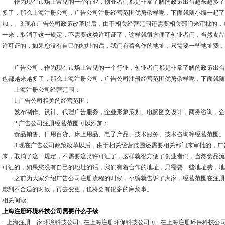
作为现在市场上常见的一个行业，创业者们都是非常了解的政策出台越来越多了
多了，那么上海注册公司，广告公司注册经营范围优势杂样呢，下面就随小编一起了
加，。3.现在广告公司政策改革以后，由于相关经营范围还需要相关部门来审批的
一来，取消了这一规定，不需要这类许可证了，这样就很方便了创业者们，当然食品
许可证的，如果您没有自己的地址的话，我们有着合作的地址，只需要一些地址费，
广告公司，作为现在市场上常见的一个行业，创业者们都是非常了解的政策出台
也都越来越多了，那么上海注册公司，广告公司注册经营范围优势杂样呢，下面就随
上海注册公司经营范围：
1.广告公司相关的经营范围：
发布制作、设计、代理广告服务，企业形象策划、电脑图文设计，商务咨询，企
2.广告公司注册经营范围可以添加：
食品销售、日用百货、床上用品、电子产品、技术服务、技术咨询等经营范围。
3.现在广告公司政策改革以后，由于相关经营范围还需要相关部门来审批的，广
来，取消了这一规定，不需要这类许可证了，这样就很方便了创业者们，当然食品流
可证的，如果您没有自己的地址的话，我们有着合作的地址，只需要一些地址费，地
之前为大家介绍广告公司注册流程的时候，小编就告诉了大家，经营范围在注册
虑到不合适的时候，再去变更，也将会有很多的麻烦事。
相关阅读:
上海注册环境科技公司需要什么手续
...上海注册一家环境科技公司...在上海注册环保科技公司可...在上海注册环保科技公司