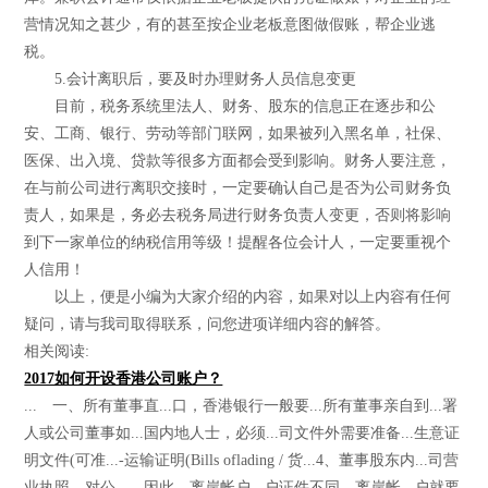
营情况知之甚少，有的甚至按企业老板意图做假账，帮企业逃
税。
5.会计离职后，要及时办理财务人员信息变更
目前，税务系统里法人、财务、股东的信息正在逐步和公
安、工商、银行、劳动等部门联网，如果被列入黑名单，社保、
医保、出入境、贷款等很多方面都会受到影响。财务人要注意，
在与前公司进行离职交接时，一定要确认自己是否为公司财务负
责人，如果是，务必去税务局进行财务负责人变更，否则将影响
到下一家单位的纳税信用等级！提醒各位会计人，一定要重视个
人信用！
以上，便是小编为大家介绍的内容，如果对以上内容有任何
疑问，请与我司取得联系，问您进项详细内容的解答。
相关阅读:
2017如何开设香港公司账户？
... 一、所有董事直...口，香港银行一般要...所有董事亲自到...署
人或公司董事如...国内地人士，必须...司文件外需要准备...生意证
明文件(可准...-运输证明(Bills oflading / 货...4、董事股东内...司营
业执照，对公...。因此，离岸帐户...户证件不同，离岸帐...户就要