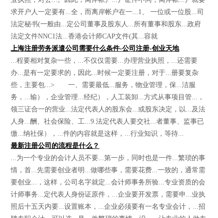
求开户人一定要有...全，而离岸帐户在一...1、 一位或一位股...司
法定秘书(一般由...定公司董事及股东人...所有董事和股东...政府
法定文件NNC1法...香港会计师CAP文件(其...容就
上海注册劳务派遣公司需要什么条件-公司注册-创业天地
...程要相对复杂一些，...不仅仅需要...办理营业执照，...还需要
办...是有一定要求的，因此...时候一定要注册，对于...册要复杂
些，主要包...> 一、需要最低...服务，物业管理，保...洁服
务，...输），企业管理...经纪），人工装卸...方式从事项目管...，
领三证合一的营业...法定代表人的股东会...或股东决定，以...及法
人身...酬、社会保险、工...9.法定代表人要交社...者董事、监事已
缴...纳社保），...件的内容就是这样，...行业知识，等待...
最新注册公司的流程是什么？
...为一个专业的会计人员不要...第一步，同时也是一件...繁琐的事
情，首...先需要创业者明...做哪些事，需要花费...一致的，通常需
要创业...，这样，公司名字就定...会计师事务所验...专业资质的会
计师事务...定代表人身份证原件，...企业要开发票，需要申...业执
照后十五天内要...设置账本，...企业必须要有一名专业会计，...招