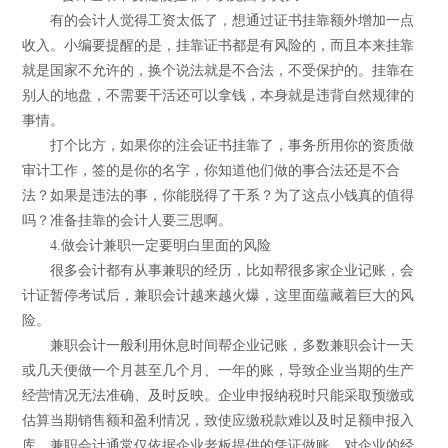
有的会计人觉得工资太低了，想通过证书挂靠额外增加一点
收入。小编要提醒的是，挂靠证书都是有风险的，而且本来挂靠
就是国家不允许的，换个说法就是不合法，不受保护的。挂靠在
别人的地盘，不需要干活还可以拿钱，本身就是违背自然规律的
事情。
打个比方，如果你的注会证书挂靠了，事务所用你的资质做
审计工作，签的是你的名字，你知道他们做的事合法还是不合
法？如果是违法的事，你能脱得了干系？为了这点小钱真的值得
吗？准备挂靠的会计人要三思啊。
4.做会计兼职一定要明白里面的风险
很多会计都有从事兼职的经历，比如帮很多家企业记账，会
计证暂停考试后，兼职会计越来越火爆，这里面蕴藏着巨大的风
险。
兼职会计一般利用休息时间帮企业记账，多数兼职会计一天
或几天便做一个月甚至几个月、一年的账，导致企业当期的生产
经营情况无法准确、及时反映。企业申报纳税时只能采取预缴或
估算当期销售额和盈利情况，致使应缴税款难以及时足额申报入
库。兼职会计通常仅依据企业老板提供的凭证做账，对企业的经