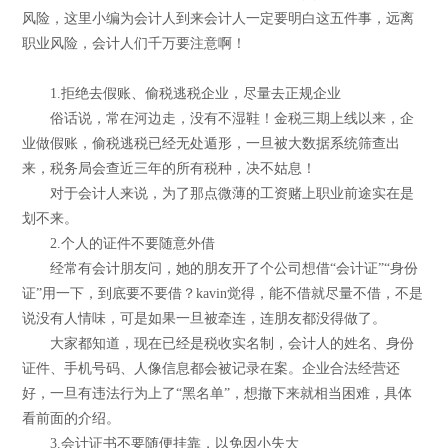
风险，这里小编为会计人到来会计人一定要明白这五件事，远离
职业风险，会计人们千万要注意啊！
1.拒绝去假账、偷税逃税企业，尽量去正规企业
俗话说，常在河边走，没有不湿鞋！金税三期上线以来，企
业做假账，偷税逃税已经无处遁形，一旦被大数据系统筛查出
来，税务局会查近三年的所有税种，决不姑息！
对于会计人来说，为了那点微薄的工资赌上职业前途实在是
划不来。
2.个人的证件不要随意外借
经常有会计朋友问，她的朋友开了个公司想借“会计证”“身份
证”用一下，到底要不要借？kavin觉得，能不借就尽量不借，不是
说没有人情味，可是如果一旦被牵连，连朋友都没得做了。
大家都知道，现在已经是税收实名制，会计人的姓名、身份
证件、手机号码、人像信息都会被记录在案。企业合法经营还
好，一旦有违法行为上了“黑名单”，想撤下来就相当困难，具体
看前面的介绍。
3.会计证书不要随便挂靠，以免因小失大