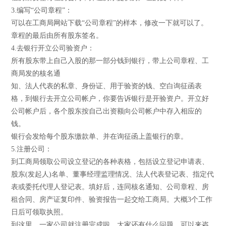
3.编写“公司章程”：
可以在工商局网站下载“公司章程”的样本，修改一下就可以了。
章程的最后由所有股东签名。
4.去银行开立公司验资户：
所有股东带上自己入股的那一部分钱到银行，带上公司章程、工
商局发的核名通
知、法人代表的私章、身份证、用于验资的钱、空白询征函表
格，到银行去开立公司帐户，你要告诉银行是开验资户。开立好
公司帐户后，各个股东按自己出资额向公司帐户中存入相应的
钱。
银行会发给每个股东缴款单、并在询征函上盖银行的章。
5.注册公司：
到工商局领取公司设立登记的各种表格，包括设立登记申请表、
股东(发起人)名单、董事经理监理情况、法人代表登记表、指定代
表或委托代理人登记表。填好后，连同核名通知、公司章程、房
租合同、房产证复印件、验资报告一起交给工商局。大概3个工作
日后可领取执照。
到这里，一家公司就注册完成啦，大家还有什么问题，可以来咨