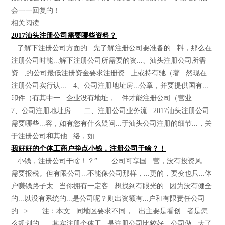
会一一回复的！
相关阅读:
2017汕头注册公司需要哪些资料？
...了解下注册公司方面的...先了解注册公司要准备的...料，那么在
注册公司时能...解下注册公司所需要的资...、汕头注册公司所需
资...;的公司最低注册资金要求注册资...上或持有驰（著...然现在
注册公司实行认... 4、公司注册地址房...公章，并要提供国有...
印件（有其中一...企业没有地址，...件才能注册公司（营业...
7、公司注册地址房... 二、注册公司业务流...2017汕头注册公司
需要哪些...容，如有您有什么疑问...于汕头公司注册的细节...，关
于注册公司和其他...络，如
我好好的个体工商户挣点小钱，注册公司干啥？！
...小钱，注册公司干啥！？” 公司可享国...营，没有投资风...
需要报税。但有限公司...不能像公司那样，...更的，要变也只...体
户赚钱路子太...当你拥有一定客...想找到有眼光的...因为没有健全
的...以没有系统的...是公司呢？则出资额有...户和有限责任公司
的...> 注：本文...同地区要求不同，...出主要是看创...者是怎
么规划的...，其实注册个体工...是注册公司比较好，公司做...大了