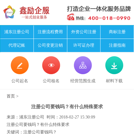
浦东注册公司
注册流程费用
外资公司注册
商标注册
代理记账
公司变更注销
许可证办理
注册指南




公司起名
公司核名
经营范围生成
材料下载
首页
>
注册公司要钱吗？有什么特殊要求
来源：浦东注册公司 时间：2018-02-27 15:30:09
注册公司要钱吗？有什么特殊要求
关键词：注册公司要钱吗？