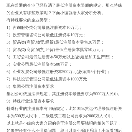
现在普通的企业已经取消了最低注册资本限额的规定。那么特殊
的企业又有哪些政策呢？下面小编就给大家分析分析。
有特殊要求的企业类型：
1）咨询服务类公司最低注册资本10万元；
2）投资管理咨询公司最低注册资本10万元；
3）贸易类(商贸,物贸,经贸)最低注册资本零售30万元；
4）贸易类(商贸,物贸,经贸)最低注册资本批零50万元；
5）工贸公司最低注册资本50万元以上(必须是加工生产型)；
5）实业公司最低注册资本500万元；
6）企业发展公司最低注册资本500万元(必须跨5个行业)；
7）科技投资管理公司最低注册资本1000万元；
8）集团公司注册资本要求
集团公司依据法律规定，其注册资本最低要求为5000万人民币。
9）特殊行业注册资本要求
特殊行业的注册资本有明确规定，比如国际货运代理最低注册资
本为500万人民币，二级建筑工程公司要求为2000万人民币。
以上就是小编给大家介绍的关于注册公司要钱吗的相关问题了，
如果您还有什么不懂得问题，您可以给小编联系哦！小编看到后