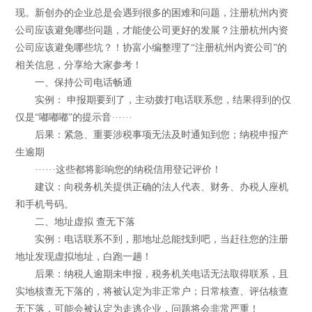
现。新创办的企业总是会遇到很多的困难和问题，注册杭州内资
公司应该避免哪些问题，才能使公司更好的发展？注册杭州内资
公司应该避免哪些坑？！协富小编整理了“注册杭州内资公司”的
相关信息，分享给大家参考！
一、保持公司电话畅通
实例： 申报期要到了，主动拨打电话联系您，结果得到的仅
仅是“嘟嘟嘟”的提示音······
后果：紧急、重要涉税事项无法及时通知到您；纳税申报产
生逾期
······这些都将影响您的纳税信用登记评价！
建议：向税务机关提供正确的法人代表、财务、办税人座机
和手机号码。
二、地址虚拟 查无下落
实例：电话联系不到，那地址总能找到吧，当赶往您的注册
地址发现虚拟地址，白跑一趟！
后果：纳税人逾期未申报，税务机关电话无法取得联系，且
实地核查无下落的，将被认定为非正常户；日常核查、评估核查
无下落，可能会被认定为走逃企业，问题将会非常严重！