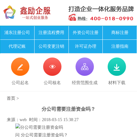
浦东注册公司
注册流程费用
外资公司注册
商标注册
代理记账
公司变更注销
许可证办理
注册指南




公司起名
公司核名
经营范围生成
材料下载
首页
>
分公司需要注册资金吗？
来源：web 时间：2018-03-15 15:38:27
问 分公司需要注册资金吗？