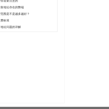
册你需要注意的
挂靠地址存在的弊端
营范围是不是越多越好？
收费标准
司地址问题的详解