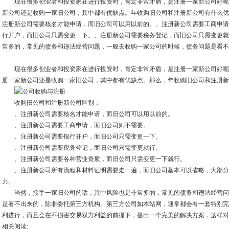
现在很多创业者和投资家在进行投资时，肯定非常矛盾，是注册一家新公司好呢
新公司还是收购一家旧公司，其中都有优缺点。年收购旧公司和注册新公司有什么优
注册新公司需要核名才能申请，而旧公司可以用以前的。、注册新公司需要工商申请
行开户，而旧公司只需变更一下。、注册新公司需要税务登记，而旧公司只需变更就
常多的，常见的债务和违法经营问题，一般去收购一家公司的时候，债务问题是看不
现在很多创业者和投资家在进行投资时，肯定非常矛盾，是注册一家新公司好呢
册一家新公司还是收购一家旧公司，其中都有优缺点。那么，年收购旧公司和注册新
收购旧公司和注册新公司区别：
、注册新公司需要核名才能申请，而旧公司可以用以前的。
、注册新公司需要工商申请，而旧公司则不需要。
、注册新公司需要银行开户，而旧公司只需变更一下。
、注册新公司需要税务登记，而旧公司只需变更就行。
、注册新公司需要各种营业资质，而旧公司只需变更一下就行。
、注册新公司所有流程和材料证明需要走一遍，而旧公司基本可以省略，大部分
力。
当然，接手一家旧公司的话，其中风险也是非常多的，常见的债务和违法经营问
是看不出来的，除非委托第三方机构。第三方公司如本站网，通常都会有一套特别完
利进行，而且会在不损害交易双方利益的前提下，提出一个完美的解决方案，这样对
相关阅读: