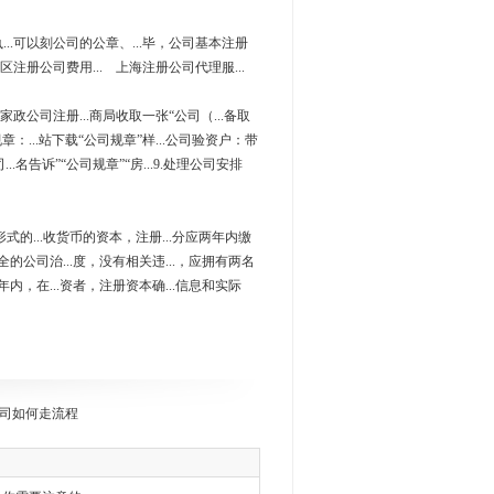
...可以刻公司的公章、...毕，公司基本注册
区注册公司费用... 上海注册公司代理服...
家政公司注册...商局收取一张“公司（...备取
规章：...站下载“公司规章”样...公司验资户：带
..名告诉”“公司规章”“房...9.处理公司安排
形式的...收货币的资本，注册...分应两年内缴
健全的公司治...度，没有相关违...，应拥有两名
两年内，在...资者，注册资本确...信息和实际
司如何走流程