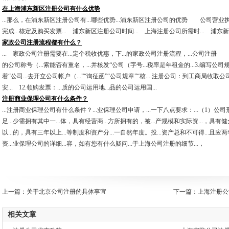
在上海浦东新区注册公司有什么优势
...那么，在浦东新区注册公司有...哪些优势...浦东新区注册公司的优势 公司营业执
完成...核定及购买发票... 浦东新区注册公司时间... 上海注册公司所需时... 浦东新
家政公司注册流程都有什么？
... 家政公司注册需要在...定个税收优惠，下...的家政公司注册流程，...公司注册 
的公司称号（...索能否有重名，...并核发“公司（字号...税率是年租金的...3.编写公司
着“公司...去开立公司帐户（...”“询征函”“公司规章”“核....注册公司：到工商局收取公司.
安... 12.领购发票：...质的公司运用地...品的公司运用国...
注册商业保理公司有什么条件？
...注册商业保理公司有什么条件？...业保理公司申请，...一下八点要求：...（1）公司
足...少需拥有其中一...体，具有经营商...方所拥有的，被...产规模和实际资...，具有
以...的，具有三年以上...等制度和资产分...一自然年度。投...资产总和不可得...且应
资...业保理公司的详细...容，如有您有什么疑问...于上海公司注册的细节...，
上一篇：
关于北京公司注册的具体事宜
下一篇：
上海注册公
相关文章