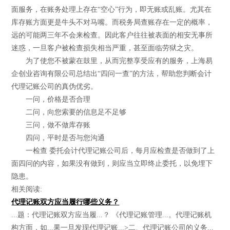
面服务，在账务处理上存在“空心”行为，即无账或乱账。尤其在
库存账方面更是牛头不对马嘴。而税务局查账存在一定的概率，
远的可能两三年不会来检查。因此客户往往被表面的相安无事所
迷惑，一旦客户被检查损失相当严重，甚至面临劳狱之灾。
为了使您不被蒙在鼓里，从而完整享受应有的服务，上海易
企创业咨询有限公司总结出“四问一查”的方法，帮助您判断会计
代理记账公司的真伪优劣。
一问，价格是否合理
二问，向您索要的信息足不足够
三问，做不做库存账
四问，平时是否与您沟通
一检查 委托会计代理记账公司后，每月应检查是否做到了上
面四问的内容，如果没有做到，则应当立即终止委托，以免埋下
隐患。
相关阅读:
代理记账双方应当履行哪些义务？
...题：代理记账双方应当履...？ 《代理记账管理...。代理记账机
构方面，如...果一旦发现代理记账...>二、代理记账公司的义务...