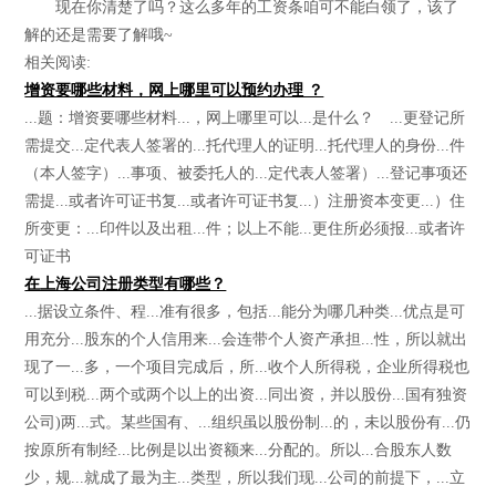
现在你清楚了吗？这么多年的工资条咱可不能白领了，该了
解的还是需要了解哦~
相关阅读:
增资要哪些材料，网上哪里可以预约办理 ？
...题：增资要哪些材料...，网上哪里可以...是什么？ ...更登记所
需提交...定代表人签署的...托代理人的证明...托代理人的身份...件
（本人签字）...事项、被委托人的...定代表人签署）...登记事项还
需提...或者许可证书复...或者许可证书复...）注册资本变更...）住
所变更：...印件以及出租...件；以上不能...更住所必须报...或者许
可证书
在上海公司注册类型有哪些？
...据设立条件、程...准有很多，包括...能分为哪几种类...优点是可
用充分...股东的个人信用来...会连带个人资产承担...性，所以就出
现了一...多，一个项目完成后，所...收个人所得税，企业所得税也
可以到税...两个或两个以上的出资...同出资，并以股份...国有独资
公司)两...式。某些国有、...组织虽以股份制...的，未以股份有...仍
按原所有制经...比例是以出资额来...分配的。所以...合股东人数
少，规...就成了最为主...类型，所以我们现...公司的前提下，...立