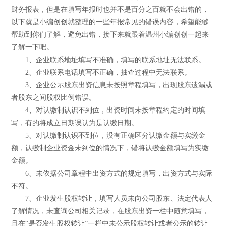
财务报表，但是在填写年报时也并不是百分之百就不会出错的，
以下就是小编创创就整理的一些年报常见的错误内容，希望能够
帮助到你们了解，避免出错，接下来就跟着温州小编创创一起来
了解一下吧。
1、企业联系地址填写不准确，填写的联系地址无法联系。
2、企业联系电话填写不正确，抽查过程中无法联系。
3、企业公示股东出资信息未按照章程填写，出现股东遗漏或
者股东之间股权比例错误。
4、对认缴制认识不到位，出资时间未按章程约定的时间填
写，有的将成立日期误认为是认缴日期。
5、对认缴制认识不到位，没有正确区分认缴金额与实缴金
额，认缴制企业资金未到位的情况下，错将认缴金额填写为实缴
金额。
6、未依据公司章程中出资方式的规定填写，出资方式与实际
不符。
7、企业发生股权转让，填写人员未向公司股东、法定代表人
了解情况，未查询公司相关记录，在股东出资一栏中随意填写，
且在“是否发生股权转让”一栏中未公示股权转让或者公示的转让