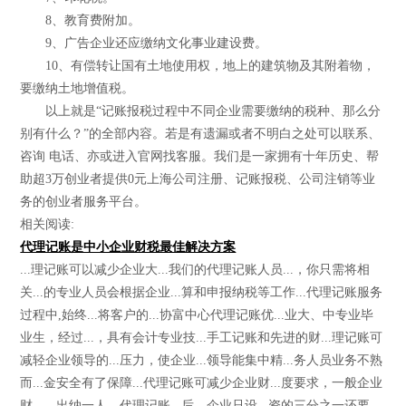
8、教育费附加。
9、广告企业还应缴纳文化事业建设费。
10、有偿转让国有土地使用权，地上的建筑物及其附着物，
要缴纳土地增值税。
以上就是“记账报税过程中不同企业需要缴纳的税种、那么分
别有什么？”的全部内容。若是有遗漏或者不明白之处可以联系、
咨询 电话、亦或进入官网找客服。我们是一家拥有十年历史、帮
助超3万创业者提供0元上海公司注册、记账报税、公司注销等业
务的创业者服务平台。
相关阅读:
代理记账是中小企业财税最佳解决方案
...理记账可以减少企业大...我们的代理记账人员...，你只需将相
关...的专业人员会根据企业...算和申报纳税等工作...代理记账服务
过程中,始终...将客户的...协富中心代理记账优...业大、中专业毕
业生，经过...，具有会计专业技...手工记账和先进的财...理记账可
减轻企业领导的...压力，使企业...领导能集中精...务人员业务不熟
而...金安全有了保障...代理记账可减少企业财...度要求，一般企业
财...、出纳一人。代理记账...后，企业只设...资的三分之一还要