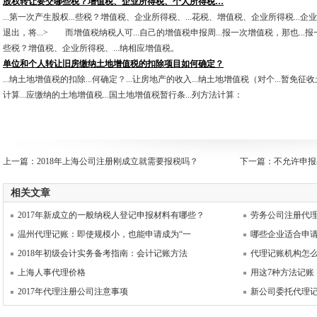
股权转让要交哪些税？增值税、企业所得税、个人所得税…
...第一次产生股权...些税？增值税、企业所得税、...花税、增值税、企业所得税...企
退出，将...> 而增值税纳税人可...自己的增值税申报周...报一次增值税，那也...报
些税？增值税、企业所得税、...纳相应增值税。
单位和个人转让旧房缴纳土地增值税的扣除项目如何确定？
...纳土地增值税的扣除...何确定？...让房地产的收入...纳土地增值税（对个...暂免
计算...应缴纳的土地增值税...国土地增值税暂行条...列方法计算：
上一篇：
2018年上海公司注册刚成立就需要报税吗？
下一篇：
不允许申报
相关文章
2017年新成立的一般纳税人登记申报材料有哪些？
劳务公司注册代
温州代理记账：即使规模小，也能申请成为“一
哪些企业适合申
2018年初级会计实务备考指南：会计记账方法
代理记账机构怎
上海人事代理价格
用这7种方法记账
2017年代理注册公司注意事项
新公司委托代理