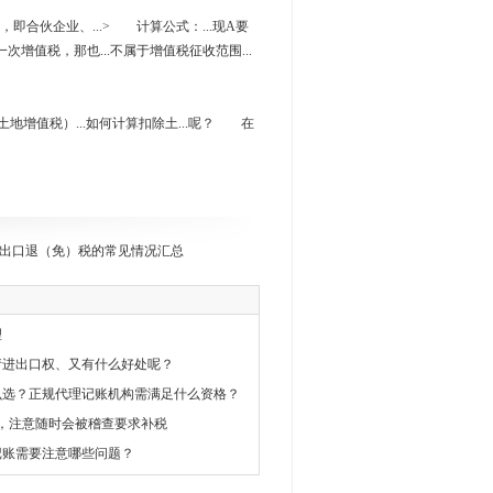
业，即合伙企业、...> 计算公式：...现A要
一次增值税，那也...不属于增值税征收范围...
征收土地增值税）...如何计算扣除土...呢？ 在
出口退（免）税的常见情况汇总
理
请进出口权、又有什么好处呢？
么选？正规代理记账机构需满足什么资格？
，注意随时会被稽查要求补税
记账需要注意哪些问题？