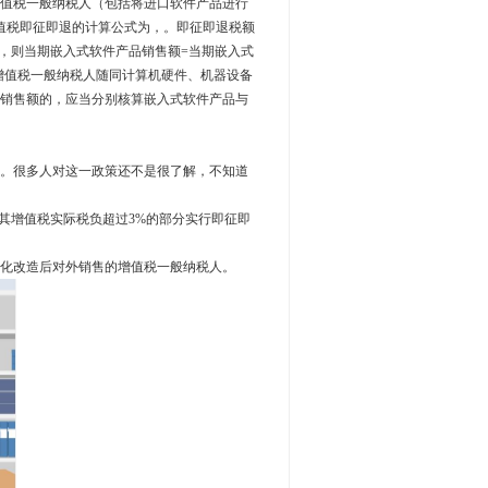
值税一般纳税人（包括将进口软件产品进行
增值税即征即退的计算公式为，。即征即退税额
件，则当期嵌入式软件产品销售额=当期嵌入式
增值税一般纳税人随同计算机硬件、机器设备
销售额的，应当分别核算嵌入式软件产品与
。很多人对这一政策还不是很了解，不知道
对其增值税实际税负超过3%的部分实行即征即
化改造后对外销售的增值税一般纳税人。