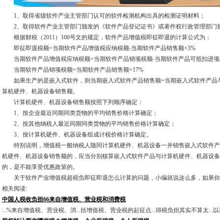
1、取得省级软件产业主管部门认可的软件检测机构出具的检测证明材料；
2、取得软件产业主管部门颁发的《软件产品登记证书》或著作权行政管理部门
根据财税（2011）100号文的规定，软件产品增值税即征即退的计算公式为：
即征即退税额=当期软件产品增值税应纳税额-当期软件产品销售额×3%
当期软件产品增值税应纳税额=当期软件产品销项税额-当期软件产品可抵扣进项
当期软件产品销项税额=当期软件产品销售额×17%
如果生产的是嵌入式软件，则当期嵌入式软件产品销售额=当期嵌入式软件产品与
算机硬件、机器设备销售额。
计算机硬件、机器设备销售额按照下列顺序确定：
1、按企业最近同期同类货物的平均销售价格计算确定；
2、按其他纳税人最近同期同类货物的平均销售价格计算确定；
3、按计算机硬件、机器设备组成计税价格计算确定。
特别说明，增值税一般纳税人随同计算机硬件、机器设备一并销售嵌入式软件产
机硬件、机器设备销售额的，应当分别核算嵌入式软件产品与计算机硬件、机器设备
的，是不能享受优惠政策的。
关于软件产业增值税超税负即征即退怎么计算的问题，小编就说这么多，如果你
相关阅读:
中国人税收负担66来自增值税、营业税和消费税
...%来自增值税、营业税、消...括增值税、营业税的起征点...得税负担其实不算太...