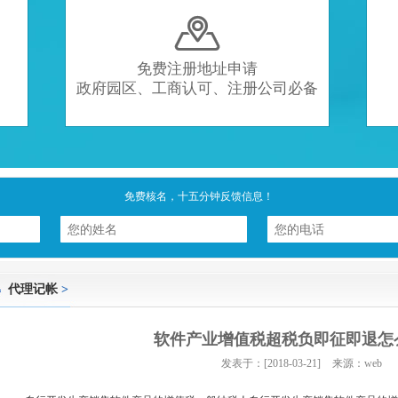

免费注册地址申请
政府园区、工商认可、注册公司必备
免费核名，十五分钟反馈信息！
代理记帐
>
软件产业增值税超税负即征即退怎
发表于：[2018-03-21]
来源：web