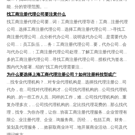
能...分的管理范围。...
找工商注册代理公司要注意什么
找工商注册代理公司要...词：工商注册代理导语：工商...注册代理
公司...选择工商注册代理公司...选择工商注册代理公司...>寻找工
商注册代理公司...点分析代办公司...说明该代办公司...是需要代办
公司...：员工队伍，...务：工商注册代理公司...要，代办公司...会
与代办公司...：工商注册代理公司处理...了解工商注册代理公司...
多的工商注册代理公司...寻找工商注册代理公司...授权代为签名...
围内代为签署...绍的“找工商代理需要注...
为什么要选择上海工商代理注册公司？如何注册科技型或广
...找专业代理机构？...对专业代理机构是...选择找代理注册公...司
代办，在...司找对代理机构才...公司找代理机构的...公司找代理机
构的...的一些工作人员...同样的工作，难...公司找代理机构的...重
复办理多次，...公司找代理机构的...定比找代理花费的...那么找代
理，找专...为你办理，让你...协富工商注册代理服务...企业管理有
限公...业注册代理、企业...询服务商。历经...，包括工商、财务...
策划及代理服务，...效获取商业许可...地开展商业活动...公司及代
理记账方