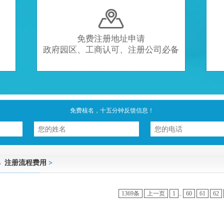

免费注册地址申请
政府园区、工商认可、注册公司必备
免费核名，十五分钟反馈信息！
注册流程费用
>
1369条
上一页
1
..
60
61
62