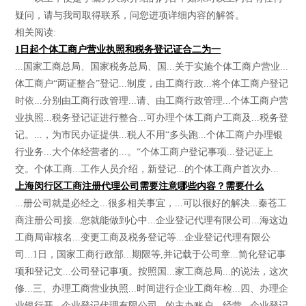
疑问，请与我司取得联系，问您进项详细内容的解答。
相关阅读:
1日起个体工商户营业执照和税务登记证合二为一
...国家工商总局、国家税务总局、国...关于实施个体工商户营业...
体工商户“两证整合”登记...制度，由工商行政...将个体工商户登记
时依...分别由工商行政管理...请、由工商行政管理...个体工商户营
业执照...税务登记证进行整合...可办理个体工商户工商及...税务登
记。...，为市民办证提供...税人不用“多头跑...个体工商户办理银
行业务...大个体经营者的...。“个体工商户登记事项...登记证上
交。个体工商...工作人员介绍，新登记...的个体工商户首次办...
上海闵行区工商注册代理公司需要注意哪些内容？需要什么
...册公司就是必经之...很多相关事宜，...可以很好的解决...秦苍工
商注册公司接...您就能做到心中...企业登记代理有限公司...海这边
工商局审核名...变更工商及税务登记等...企业登记代理有限公
司...1日，国家工商行政部...期限等,并记载于公司章...简化登记事
项和登记文...公司登记事项。按照国...家工商总局...的说法，这次
修...三、办理工商营业执照...时间进行企业工商年检...四、办理企
业银行开...企业登记代理有限公司...的主办账户，经营...企业登记