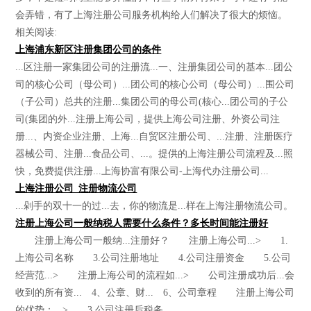
会弄错，有了上海注册公司服务机构给人们解决了很大的烦恼。
相关阅读:
上海浦东新区注册集团公司的条件
...区注册一家集团公司的注册流...一、注册集团公司的基本...团公
司的核心公司（母公司）...团公司的核心公司（母公司）...围公司
（子公司）总共的注册...集团公司的母公司(核心...团公司的子公
司(集团的外...注册上海公司，提供上海公司注册、外资公司注
册...、内资企业注册、上海...自贸区注册公司、...注册、注册医疗
器械公司、注册...食品公司、...。提供的上海注册公司流程及...照
快，免费提供注册...上海协富有限公司-上海代办注册公司...
上海注册公司_注册物流公司
...剁手的双十一的过...去，你的物流是...样在上海注册物流公司。
注册上海公司一般纳税人需要什么条件？多长时间能注册好
注册上海公司一般纳...注册好？ 注册上海公司...> 1.
上海公司名称 3.公司注册地址 4.公司注册资金 5.公司
经营范...> 注册上海公司的流程如...> 公司注册成功后...会
收到的所有资... 4、公章、财... 6、公司章程 注册上海公司
的优势：...> 3.公司注册后税务...